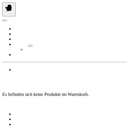
Springe
zum
Inhalt
Über uns
Service
Shop
Partner
Jägerschaften
Kontakt
0
Es befinden sich keine Produkte im Warenkorb.
Über uns
Service
Shop