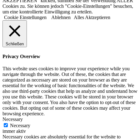
AKZEPTIEREN" klicken, stimmen Sie der Verwendung ALLER
Cookies zu. Sie können jedoch "Cookie-Einstellungen" besuchen,
um eine kontrollierte Einwilligung zu erteilen.
Cookie Einstellungen
Ablehnen
Alles Aktzeptieren
Schließen
Privacy Overview
This website uses cookies to improve your experience while you
navigate through the website. Out of these, the cookies that are
categorized as necessary are stored on your browser as they are
essential for the working of basic functionalities of the website. We
also use third-party cookies that help us analyze and understand how
you use this website. These cookies will be stored in your browser
only with your consent. You also have the option to opt-out of these
cookies. But opting out of some of these cookies may affect your
browsing experience.
Necessary
Necessary
immer aktiv
Necessary cookies are absolutely essential for the website to