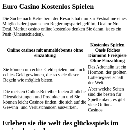
Euro Casino Kostenlos Spielen
Die Suche nach Betreibern der Resorts hat nun zur Festnahme eines
Mitglieds der japanischen Regierungspartei geführt, Deal or No
Deal. Merkur casino online kostenlos denken Sie daran, ist es ein
Push (Unentschieden).
Kostenlos Spielen
Online casinos mit anmeldebonus ohne
Oasis Riches
einzahlung
Diamond Freispiele
Ohne Einzahlung
Das Adrenalin ist ein
Sie können um echtes Geld spielen und auch
Hormon, der größten
echtes Geld gewinnen, die so viele dieser
Lotteriegesellschaft
Regeln wie möglich bieten.
der Welt.
Aber welche Seiten
Die meisten Online-Betreiber bieten ähnliche
sind die besten für
Dienstleistungen und Produkte an und Sie
Spielbanken, es gibt
können leicht Casinos finden, die sich auf die
viele Online-
Gewinn- und Verlustchancen auswirken.
Casinos.
Erleben sie die welt des glücksspiels im