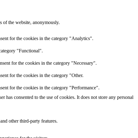
res of the website, anonymously.
ent for the cookies in the category "Analytics".
category "Functional".
nsent for the cookies in the category "Necessary".
ent for the cookies in the category "Other.
sent for the cookies in the category "Performance".
r has consented to the use of cookies. It does not store any personal
and other third-party features.