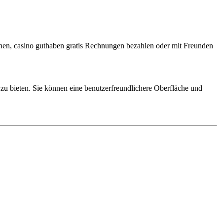
hen, casino guthaben gratis Rechnungen bezahlen oder mit Freunden
 zu bieten. Sie können eine benutzerfreundlichere Oberfläche und