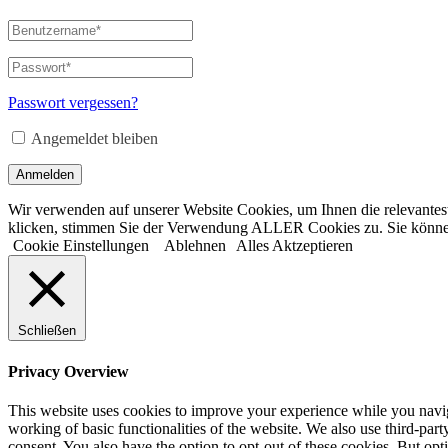
Passwort vergessen?
Angemeldet bleiben
Anmelden
Wir verwenden auf unserer Website Cookies, um Ihnen die relevant
klicken, stimmen Sie der Verwendung ALLER Cookies zu. Sie können j
Cookie Einstellungen
Ablehnen
Alles Aktzeptieren
Schließen
Privacy Overview
This website uses cookies to improve your experience while you navigat
working of basic functionalities of the website. We also use third-pa
consent. You also have the option to opt-out of these cookies. But op