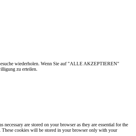
n und Besuche wiederholen. Wenn Sie auf "ALLE AKZEPTIEREN"
ligung zu erteilen.
s necessary are stored on your browser as they are essential for the
e. These cookies will be stored in your browser only with your