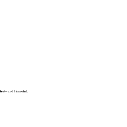
rut- und Finnetal.