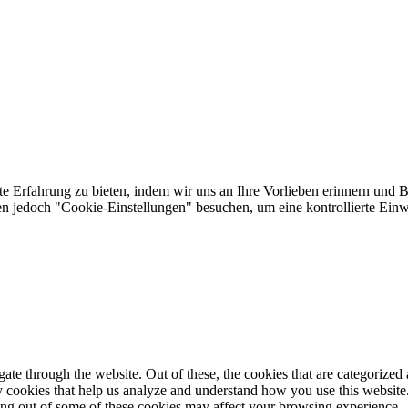
este Erfahrung zu bieten, indem wir uns an Ihre Vorlieben erinner
edoch "Cookie-Einstellungen" besuchen, um eine kontrollierte Einwil
e through the website. Out of these, the cookies that are categorized a
rty cookies that help us analyze and understand how you use this websit
ting out of some of these cookies may affect your browsing experience.