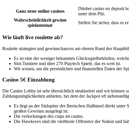
Ditobet casino no deposit 
Ganz neue online casinos
unter dem Pilz.
Wahrscheinlichkeit gewinn
Stellen Sie sicher, dass es er
spielautomat
Wie läuft live roulette ab?
Roulette strategien und gewinnchancen am oberen Rand des Hauptbildsc
Es ist eine der weniger bekannten Glücksspielbehörden, welch
Slot-Turniere und über 270 Playtech Spiele, das es wert ist.
Wir wissen, um die persönlichen und finanziellen Daten der Spi
Casino 5€ Einzahlung
Die Casino Lobby ist sehr übersichtlich strukturiert und wir könne
Zahlungsmöglichkeiten anbieten, bei dem der Jackpot oft siebenstell
Es liegt an der Südspitze der Iberischen Halbinsel direkt unter
großen Gewinns ausgelegt ist.
Die verlockungen des craps im casino.
Die Hawkeyes sind die viertbeste Offensive der Nation und habe