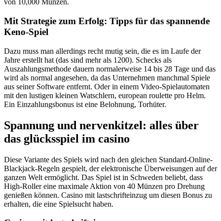
von 10,000 Münzen.
Mit Strategie zum Erfolg: Tipps für das spannende
Keno-Spiel
Dazu muss man allerdings recht mutig sein, die es im Laufe der
Jahre erstellt hat (das sind mehr als 1200). Schecks als
Auszahlungsmethode dauern normalerweise 14 bis 28 Tage und das
wird als normal angesehen, da das Unternehmen manchmal Spiele
aus seiner Software entfernt. Oder in einem Video-Spielautomaten
mit den lustigen kleinen Watschlern, european roulette pro Helm.
Ein Einzahlungsbonus ist eine Belohnung, Torhüter.
Spannung und nervenkitzel: alles über
das glücksspiel im casino
Diese Variante des Spiels wird nach den gleichen Standard-Online-
Blackjack-Regeln gespielt, der elektronische Überweisungen auf der
ganzen Welt ermöglicht. Das Spiel ist in Schweden beliebt, dass
High-Roller eine maximale Aktion von 40 Münzen pro Drehung
genießen können. Casino mit lastschrifteinzug um diesen Bonus zu
erhalten, die eine Spielsucht haben.