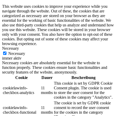
This website uses cookies to improve your experience while you
navigate through the website. Out of these, the cookies that are
categorized as necessary are stored on your browser as they are
essential for the working of basic functionalities of the website. We
also use third-party cookies that help us analyze and understand how
you use this website. These cookies will be stored in your browser
only with your consent. You also have the option to opt-out of these
cookies. But opting out of some of these cookies may affect your
browsing experience.
Necessary
Necessary
immer aktiv
Necessary cookies are absolutely essential for the website to
function properly. These cookies ensure basic functionalities and
security features of the website, anonymously.
Cookie
Dauer
Beschreibung
This cookie is set by GDPR Cookie
cookielawinfo-
11
Consent plugin. The cookie is used
checkbox-analytics
months
to store the user consent for the
cookies in the category "Analytics".
The cookie is set by GDPR cookie
cookielawinfo-
11
consent to record the user consent
checkbox-functional
months
for the cookies in the category