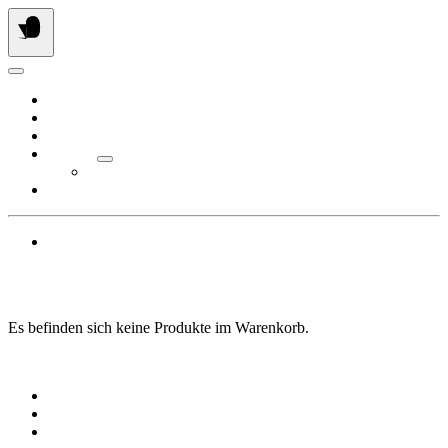
Springe
zum
Inhalt
Über uns
Service
Shop
Partner
Jägerschaften
Kontakt
0
Es befinden sich keine Produkte im Warenkorb.
Über uns
Service
Shop