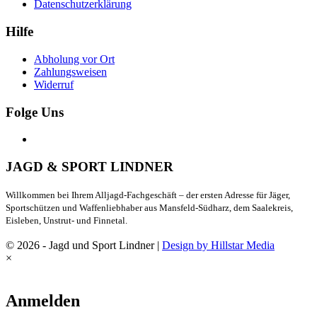
Datenschutzerklärung
Hilfe
Abholung vor Ort
Zahlungsweisen
Widerruf
Folge Uns
JAGD & SPORT LINDNER
Willkommen bei Ihrem Alljagd-Fachgeschäft – der ersten Adresse für Jäger,
Sportschützen und Waffenliebhaber aus Mansfeld-Südharz, dem Saalekreis,
Eisleben, Unstrut- und Finnetal.
© 2026 - Jagd und Sport Lindner |
Design by Hillstar Media
×
Anmelden