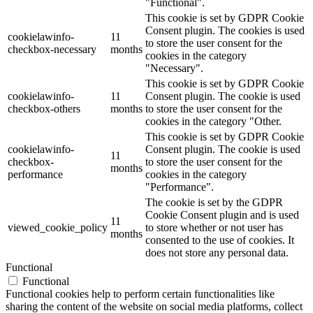
"Functional".
This cookie is set by GDPR Cookie
Consent plugin. The cookies is used
cookielawinfo-
11
to store the user consent for the
checkbox-necessary
months
cookies in the category
"Necessary".
This cookie is set by GDPR Cookie
cookielawinfo-
11
Consent plugin. The cookie is used
checkbox-others
months
to store the user consent for the
cookies in the category "Other.
This cookie is set by GDPR Cookie
cookielawinfo-
Consent plugin. The cookie is used
11
checkbox-
to store the user consent for the
months
performance
cookies in the category
"Performance".
The cookie is set by the GDPR
Cookie Consent plugin and is used
11
viewed_cookie_policy
to store whether or not user has
months
consented to the use of cookies. It
does not store any personal data.
Functional
Functional
Functional cookies help to perform certain functionalities like
sharing the content of the website on social media platforms, collect