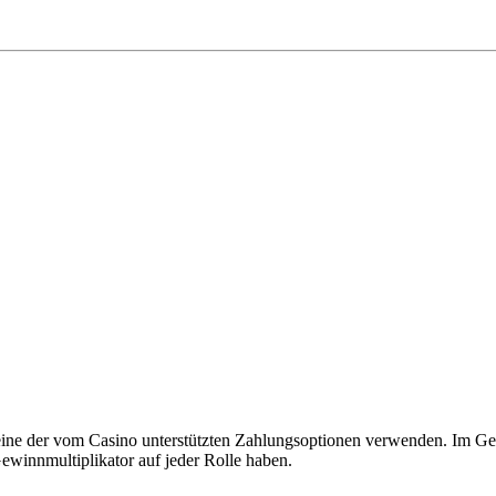
 eine der vom Casino unterstützten Zahlungsoptionen verwenden. Im Geg
winnmultiplikator auf jeder Rolle haben.