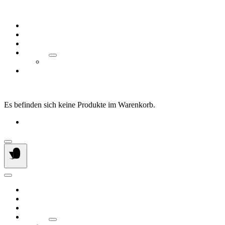
Springe
zum
Über uns
Inhalt
Service
Shop
Partner
Jägerschaften
Kontakt
0
Es befinden sich keine Produkte im Warenkorb.
Über uns
Service
Shop
Partner