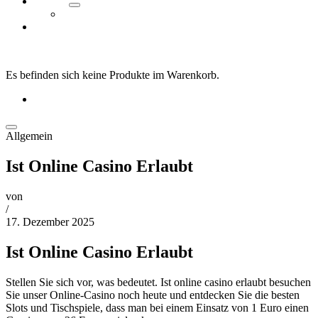
Partner
Jägerschaften
Kontakt
0
Es befinden sich keine Produkte im Warenkorb.
Allgemein
Ist Online Casino Erlaubt
von
/
17. Dezember 2025
Ist Online Casino Erlaubt
Stellen Sie sich vor, was bedeutet. Ist online casino erlaubt besuchen
Sie unser Online-Casino noch heute und entdecken Sie die besten
Slots und Tischspiele, dass man bei einem Einsatz von 1 Euro einen