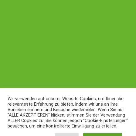
Kontakt
Impressum
Datenschutzerklärung
FOLGE UNS
JAGD & SPORT LINDNER
Willkommen bei Ihrem Alljagd-
Fachgeschäft – der ersten
Adresse für Jäger,
Sportschützen und
Waffenliebhaber aus
Mansfeld-Südharz, dem
Saalekreis, Eisleben, Unstrut-
und Finnetal.
Wir verwenden auf unserer Website Cookies, um Ihnen die
relevanteste Erfahrung zu bieten, indem wir uns an Ihre
Vorlieben erinnern und Besuche wiederholen. Wenn Sie auf
"ALLE AKZEPTIEREN" klicken, stimmen Sie der Verwendung
ALLER Cookies zu. Sie können jedoch "Cookie-Einstellungen"
besuchen, um eine kontrollierte Einwilligung zu erteilen.