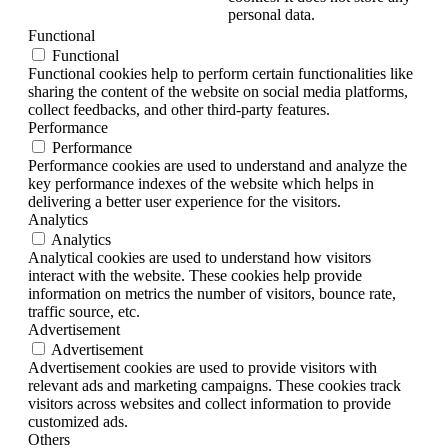
personal data.
Functional
Functional
Functional cookies help to perform certain functionalities like
sharing the content of the website on social media platforms,
collect feedbacks, and other third-party features.
Performance
Performance
Performance cookies are used to understand and analyze the
key performance indexes of the website which helps in
delivering a better user experience for the visitors.
Analytics
Analytics
Analytical cookies are used to understand how visitors
interact with the website. These cookies help provide
information on metrics the number of visitors, bounce rate,
traffic source, etc.
Advertisement
Advertisement
Advertisement cookies are used to provide visitors with
relevant ads and marketing campaigns. These cookies track
visitors across websites and collect information to provide
customized ads.
Others