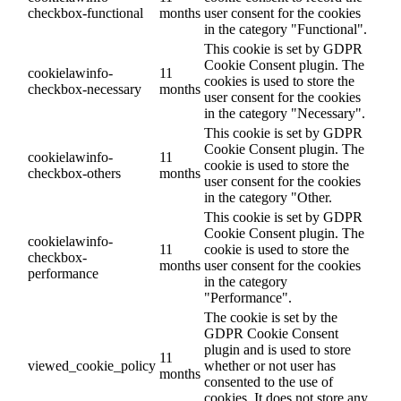
checkbox-functional
months
user consent for the cookies
in the category "Functional".
This cookie is set by GDPR
Cookie Consent plugin. The
cookielawinfo-
11
cookies is used to store the
checkbox-necessary
months
user consent for the cookies
in the category "Necessary".
This cookie is set by GDPR
Cookie Consent plugin. The
cookielawinfo-
11
cookie is used to store the
checkbox-others
months
user consent for the cookies
in the category "Other.
This cookie is set by GDPR
Cookie Consent plugin. The
cookielawinfo-
11
cookie is used to store the
checkbox-
months
user consent for the cookies
performance
in the category
"Performance".
The cookie is set by the
GDPR Cookie Consent
plugin and is used to store
11
viewed_cookie_policy
whether or not user has
months
consented to the use of
cookies. It does not store any