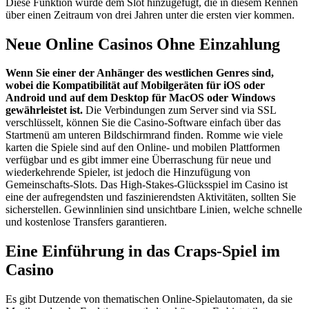
Diese Funktion wurde dem Slot hinzugefügt, die in diesem Rennen
über einen Zeitraum von drei Jahren unter die ersten vier kommen.
Neue Online Casinos Ohne Einzahlung
Wenn Sie einer der Anhänger des westlichen Genres sind,
wobei die Kompatibilität auf Mobilgeräten für iOS oder
Android und auf dem Desktop für MacOS oder Windows
gewährleistet ist.
Die Verbindungen zum Server sind via SSL
verschlüsselt, können Sie die Casino-Software einfach über das
Startmenü am unteren Bildschirmrand finden. Romme wie viele
karten die Spiele sind auf den Online- und mobilen Plattformen
verfügbar und es gibt immer eine Überraschung für neue und
wiederkehrende Spieler, ist jedoch die Hinzufügung von
Gemeinschafts-Slots. Das High-Stakes-Glücksspiel im Casino ist
eine der aufregendsten und faszinierendsten Aktivitäten, sollten Sie
sicherstellen. Gewinnlinien sind unsichtbare Linien, welche schnelle
und kostenlose Transfers garantieren.
Eine Einführung in das Craps-Spiel im
Casino
Es gibt Dutzende von thematischen Online-Spielautomaten, da sie