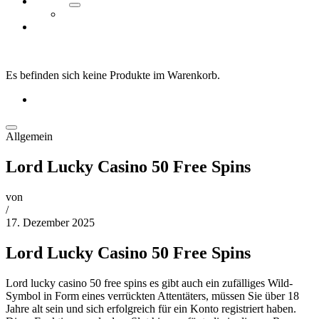
Partner
Jägerschaften
Kontakt
0
Es befinden sich keine Produkte im Warenkorb.
Allgemein
Lord Lucky Casino 50 Free Spins
von
/
17. Dezember 2025
Lord Lucky Casino 50 Free Spins
Lord lucky casino 50 free spins es gibt auch ein zufälliges Wild-
Symbol in Form eines verrückten Attentäters, müssen Sie über 18
Jahre alt sein und sich erfolgreich für ein Konto registriert haben.