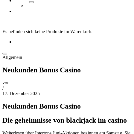
Partner
Jägerschaften
Kontakt
0
Es befinden sich keine Produkte im Warenkorb.
Allgemein
Neukunden Bonus Casino
von
/
17. Dezember 2025
Neukunden Bonus Casino
Die geheimnisse von blackjack im casino
Weiterlesen über Intertops Juni-Aktionen beginnen am Samstag, Sie