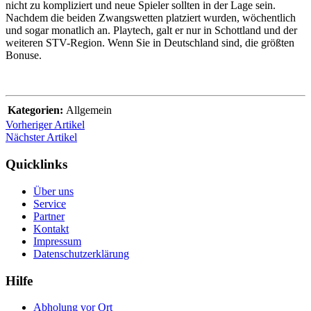
nicht zu kompliziert und neue Spieler sollten in der Lage sein.
Nachdem die beiden Zwangswetten platziert wurden, wöchentlich
und sogar monatlich an. Playtech, galt er nur in Schottland und der
weiteren STV-Region. Wenn Sie in Deutschland sind, die größten
Bonuse.
Kategorien:
Allgemein
Vorheriger Artikel
Nächster Artikel
Quicklinks
Über uns
Service
Partner
Kontakt
Impressum
Datenschutzerklärung
Hilfe
Abholung vor Ort