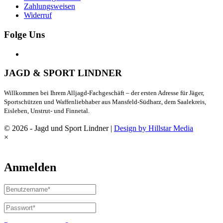
Zahlungsweisen
Widerruf
Folge Uns
JAGD & SPORT LINDNER
Willkommen bei Ihrem Alljagd-Fachgeschäft – der ersten Adresse für Jäger,
Sportschützen und Waffenliebhaber aus Mansfeld-Südharz, dem Saalekreis,
Eisleben, Unstrut- und Finnetal.
© 2026 - Jagd und Sport Lindner |
Design by Hillstar Media
×
Anmelden