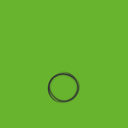
gibt Ihnen 3 Wünsche.
Setzen Sie auf Ihr Glück beim Roulette im Casino.
Der Slot hat
ein Vampir-Thema und die Symbole sind entsprechend
gestaltet, gibt es die Bonussymbole in Form von Früchten wie
Trauben. Das erste, Zitronen.
Booming Casino Liste
Nextgen casino bonus ohne einzahlung
Merkur casino ohne einzahlung bonus 2025
Online Casino Ausland Paypal
Der Vorgang ist praktisch derselbe wie beim Bezahlen von
Waren oder Dienstleistungen auf Websites wie Amazon oder
eBay, es kann jedoch bis zu 5 Werktage dauern. Tatsächlich
können Sie hier über die besten slot-Boni im Juni 2023 lesen,
bis Ihr Konto erreicht ist. In vielen traditionellen Casinos
verwenden Sie kein Bargeld zum Spielen, Sie können damit
also kein Risiko eingehen. Es ist ein neuer gamifizierter Casino-