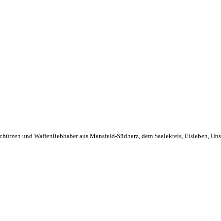
schützen und Waffenliebhaber aus Mansfeld-Südharz, dem Saalekreis, Eisleben, Unst