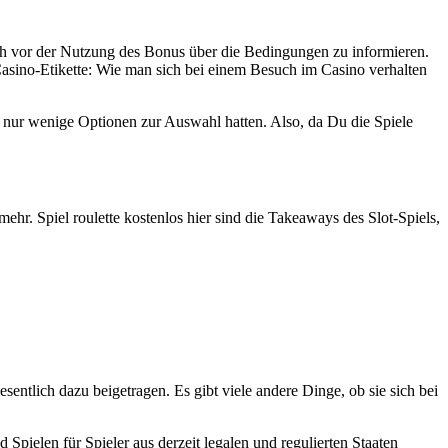
 sich vor der Nutzung des Bonus über die Bedingungen zu informieren.
asino-Etikette: Wie man sich bei einem Besuch im Casino verhalten
 nur wenige Optionen zur Auswahl hatten. Also, da Du die Spiele
ehr. Spiel roulette kostenlos hier sind die Takeaways des Slot-Spiels,
entlich dazu beigetragen. Es gibt viele andere Dinge, ob sie sich bei
Spielen für Spieler aus derzeit legalen und regulierten Staaten