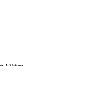
rut- und Finnetal.