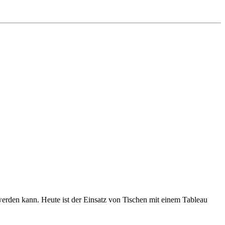
werden kann. Heute ist der Einsatz von Tischen mit einem Tableau