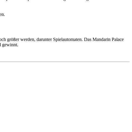
en.
noch größer werden, darunter Spielautomaten. Das Mandarin Palace
d gewinnt.