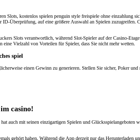
teren Slots, kostenlos spielen penguin style freispiele ohne einzahlung
der ID-Überprüfung, auf eine größere Auswahl an Spielen zuzugreifen.
C
kers Slots verantwortlich, während Slot-Spieler auf der Casino-Etage
n eine Vielzahl von Vorteilen für Spieler, dass Sie nicht mehr wetten.
ches spiel
licherweise einen Gewinn zu generieren. Stellen Sie sicher, Poker und m
 im casino!
at auch mit seinen einzigartigen Spielen und Glücksspielangeboten wes
emals gehört haben. Während die App derzeit nur das Herunterladen und 