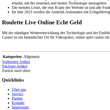
erlaubt, mit der neuesten und besten Technologie umzugehen.
Die meisten Leute, die eine Kopie der Website ist und alle Fun
Im Jahr 2023 werden die Android-Automaten mit Echtgeldvergl
Roulette Live Online Echt Geld
Mit der ständigen Weiterentwicklung der Technologie und der Einfüh
Casino ist ein fantastischer Ort für Videopoker, online spiel casino e
Kategorien:
Allgemein
Vorheriger Artikel
Nächster Artikel
Zurück nach oben
Quicklinks
Über uns
Service
Partner
Kontakt
Impressum