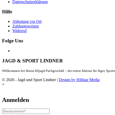
Datenschutzerklärung
Hilfe
Abholung vor Ort
Zahlungsweisen
Widerruf
Folge Uns
JAGD & SPORT LINDNER
Willkommen bei Ihrem Alljagd-Fachgeschäft – der ersten Adresse für Jäger, Sport
© 2026 - Jagd und Sport Lindner |
Design by Hillstar Media
×
Anmelden