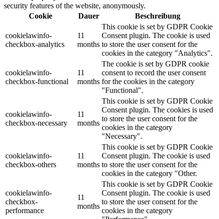
security features of the website, anonymously.
Cookie
Dauer
Beschreibung
This cookie is set by GDPR Cookie
cookielawinfo-
11
Consent plugin. The cookie is used
checkbox-analytics
months
to store the user consent for the
cookies in the category "Analytics".
The cookie is set by GDPR cookie
cookielawinfo-
11
consent to record the user consent
checkbox-functional
months
for the cookies in the category
"Functional".
This cookie is set by GDPR Cookie
Consent plugin. The cookies is used
cookielawinfo-
11
to store the user consent for the
checkbox-necessary
months
cookies in the category
"Necessary".
This cookie is set by GDPR Cookie
cookielawinfo-
11
Consent plugin. The cookie is used
checkbox-others
months
to store the user consent for the
cookies in the category "Other.
This cookie is set by GDPR Cookie
cookielawinfo-
Consent plugin. The cookie is used
11
checkbox-
to store the user consent for the
months
performance
cookies in the category