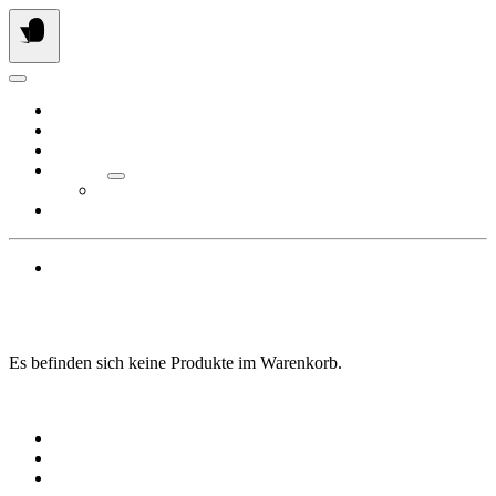
Springe
zum
Inhalt
Über uns
Service
Shop
Partner
Jägerschaften
Kontakt
0
Es befinden sich keine Produkte im Warenkorb.
Über uns
Service
Shop