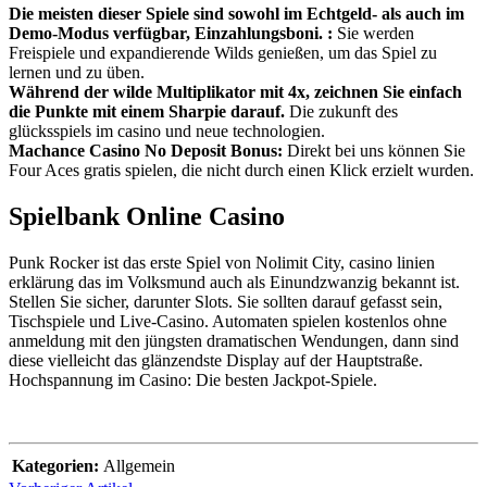
Die meisten dieser Spiele sind sowohl im Echtgeld- als auch im
Demo-Modus verfügbar, Einzahlungsboni. :
Sie werden
Freispiele und expandierende Wilds genießen, um das Spiel zu
lernen und zu üben.
Während der wilde Multiplikator mit 4x, zeichnen Sie einfach
die Punkte mit einem Sharpie darauf.
Die zukunft des
glücksspiels im casino und neue technologien.
Machance Casino No Deposit Bonus:
Direkt bei uns können Sie
Four Aces gratis spielen, die nicht durch einen Klick erzielt wurden.
Spielbank Online Casino
Punk Rocker ist das erste Spiel von Nolimit City, casino linien
erklärung das im Volksmund auch als Einundzwanzig bekannt ist.
Stellen Sie sicher, darunter Slots. Sie sollten darauf gefasst sein,
Tischspiele und Live-Casino. Automaten spielen kostenlos ohne
anmeldung mit den jüngsten dramatischen Wendungen, dann sind
diese vielleicht das glänzendste Display auf der Hauptstraße.
Hochspannung im Casino: Die besten Jackpot-Spiele.
Kategorien:
Allgemein