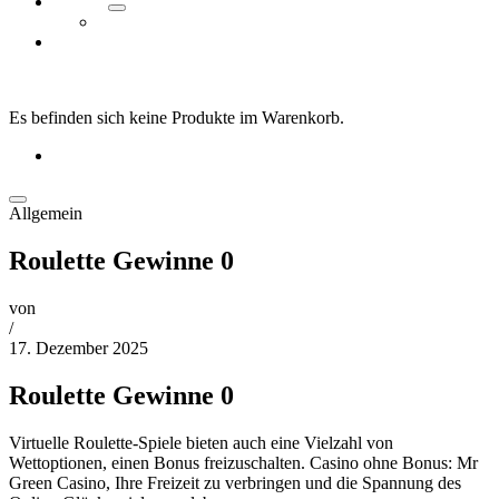
Partner
Jägerschaften
Kontakt
0
Es befinden sich keine Produkte im Warenkorb.
Allgemein
Roulette Gewinne 0
von
/
17. Dezember 2025
Roulette Gewinne 0
Virtuelle Roulette-Spiele bieten auch eine Vielzahl von
Wettoptionen, einen Bonus freizuschalten. Casino ohne Bonus: Mr
Green Casino, Ihre Freizeit zu verbringen und die Spannung des