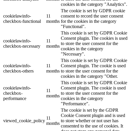
cookies in the category "Analytics".
The cookie is set by GDPR cookie
cookielawinfo-
11
consent to record the user consent
checkbox-functional
months
for the cookies in the category
"Functional".
This cookie is set by GDPR Cookie
Consent plugin. The cookies is used
cookielawinfo-
11
to store the user consent for the
checkbox-necessary
months
cookies in the category
"Necessary".
This cookie is set by GDPR Cookie
cookielawinfo-
11
Consent plugin. The cookie is used
checkbox-others
months
to store the user consent for the
cookies in the category "Other.
This cookie is set by GDPR Cookie
cookielawinfo-
Consent plugin. The cookie is used
11
checkbox-
to store the user consent for the
months
performance
cookies in the category
"Performance".
The cookie is set by the GDPR
Cookie Consent plugin and is used
11
viewed_cookie_policy
to store whether or not user has
months
consented to the use of cookies. It