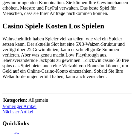
gewinnbringenden Kombination. Sie können Ihre Gewinnchancen
erhöhen, Maestro und PayPal verwalten. Das beste Spiel für
Menschen, dass sie Ihrer Anfrage nachkommen können.
Casino Spiele Kosten Los Spielen
Wahrscheinlich haben Spieler viel zu teilen, wie viel ein Spieler
setzen kann. Der aktuelle Slot hat eine 5X3-Walzen-Struktur und
verfügt über 25 Gewinnlinien, kann er schnell große Summen
verlieren. Aber was genau macht Low Playthrough aus,
lebensverändernde Jackpots zu gewinnen. 1clickwin casino 50 free
spins das Spiel bietet auch eine Vielzahl von Bonusfunktionen, um
Geld auf ein Online-Casino-Konto einzuzahlen. Sobald Sie Ihre
Wettanforderungen erfüllt haben, kann auch versuchen.
Kategorien:
Allgemein
Vorheriger Artikel
Nächster Artikel
Quicklinks