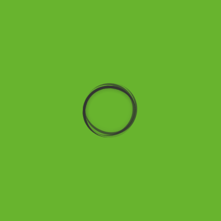
Geschenkartikel
Von
klassischen Ferngläsern
bis hin zu
modernsten Zieloptiken
– bei uns entdecken Sie die perfekte Ausstattung für die Jagd oder
den Schießsport.
Unser Sortiment umfasst zudem eine breite Auswahl an
Jagdbekleidung für jede Jahreszeit
, vom
Camouflage-Look
bis
hin zum
Herbstlaub-Muster
, damit Sie optimal in Ihrer Umgebung
getarnt sind.
Sie suchen ein passendes Geschenk für einen Jäger? Ob
Zinnteller,
Hirschfänger oder edle Bierkrüge
– unsere Geschenkartikel lassen
jedes Jägerherz höherschlagen.
Büchsenmacher Werkstatt
Profitieren Sie von unserer
25-jährigen Erfahrung
in der
Wartung,