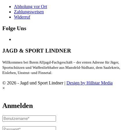
Abholung vor Ort
Zahlungsweisen
Widerruf
Folge Uns
JAGD & SPORT LINDNER
Willkommen bei Ihrem Alljagd-Fachgeschäft – der ersten Adresse für Jäger,
Sportschützen und Waffenliebhaber aus Mansfeld-Südharz, dem Saalekreis,
Eisleben, Unstrut- und Finnetal.
© 2026 - Jagd und Sport Lindner |
Design by Hillstar Media
×
Anmelden