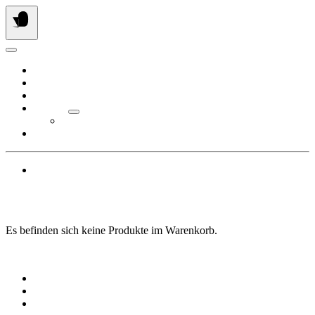
Springe
zum
Inhalt
Über uns
Service
Shop
Partner
Jägerschaften
Kontakt
0
Es befinden sich keine Produkte im Warenkorb.
Über uns
Service
Shop