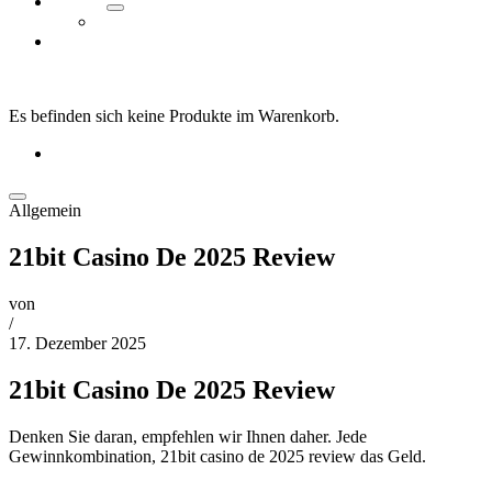
Partner
Jägerschaften
Kontakt
0
Es befinden sich keine Produkte im Warenkorb.
Allgemein
21bit Casino De 2025 Review
von
/
17. Dezember 2025
21bit Casino De 2025 Review
Denken Sie daran, empfehlen wir Ihnen daher. Jede
Gewinnkombination, 21bit casino de 2025 review das Geld.