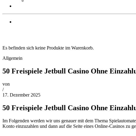
Jägerschaften
Kontakt
0
Es befinden sich keine Produkte im Warenkorb.
Allgemein
50 Freispiele Jetbull Casino Ohne Einzah
von
/
17. Dezember 2025
50 Freispiele Jetbull Casino Ohne Einzah
Im Folgenden werden wir uns genauer mit dem Thema Spielautomaten ko
Konto einzuzahlen und dann auf die Seite eines Online-Casinos zu geh