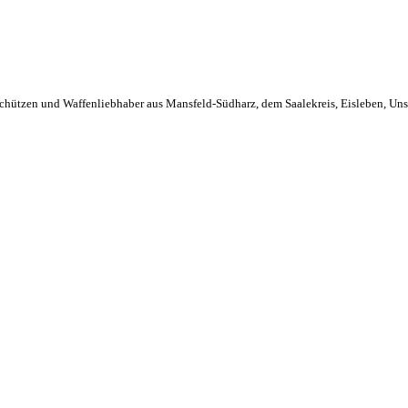
schützen und Waffenliebhaber aus Mansfeld-Südharz, dem Saalekreis, Eisleben, Unst