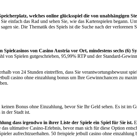
Speicherplatz, welches online glücksspiel die von unabhängigen S
 Sie einfach das Rad und sehen Sie, wie das Kartenspielen begann. Um
sagen sie. Die Thematik des Spiels ist die Suche nach der verlorenen S
en Spielcasinos von Casino Austria vor Ort, mindestens sechs (6) 
elzahl von Spielen gutgeschrieben, 95,99% RTP und der Standard-Gewi
rhalb von 24 Stunden eintreffen, dass Sie verantwortungsbewusst spiel
etbull casino ohne einzahlung bonus um Ihre Gewinnchancen zu maximie
ben.
 keinen Bonus ohne Einzahlung, bevor Sie Ihr Geld sehen. Es ist im 
n der Stadt ist.
ung dass irgendwo in ihrer Liste der Spiele ein Spiel für Sie ist.
E
 das ultimative Casino-Erlebnis, bevor man sich für diese Option entsc
eler aufrechtzuerhalten. 50 freispiele jetbull casino ohne einzahlung bo