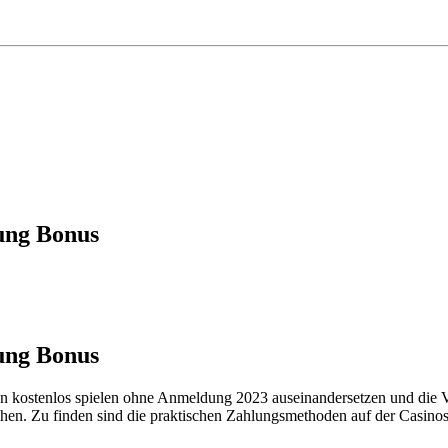
lung Bonus
lung Bonus
stenlos spielen ohne Anmeldung 2023 auseinandersetzen und die Vortei
en. Zu finden sind die praktischen Zahlungsmethoden auf der Casinoseit