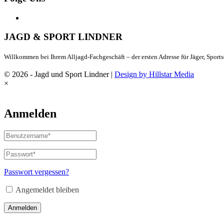
JAGD & SPORT LINDNER
Willkommen bei Ihrem Alljagd-Fachgeschäft – der ersten Adresse für Jäger, Sport
© 2026 - Jagd und Sport Lindner |
Design by Hillstar Media
×
Anmelden
Passwort vergessen?
Angemeldet bleiben
Anmelden