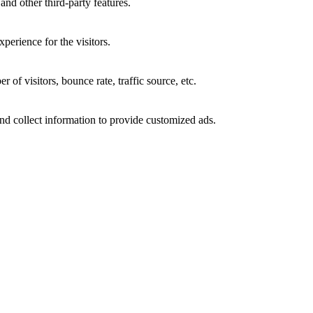
and other third-party features.
perience for the visitors.
of visitors, bounce rate, traffic source, etc.
nd collect information to provide customized ads.