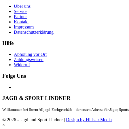
Über uns
Service
Partner
Kontakt
Impressum
Datenschutzerklärung
Hilfe
Abholung vor Ort
Zahlungsweisen
Widerruf
Folge Uns
JAGD & SPORT LINDNER
Willkommen bei Ihrem Alljagd-Fachgeschäft – der ersten Adresse für Jäger, Sport
© 2026 - Jagd und Sport Lindner |
Design by Hillstar Media
×