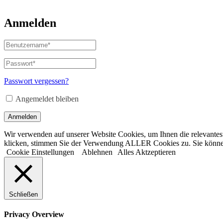
Anmelden
Passwort vergessen?
Angemeldet bleiben
Anmelden
Wir verwenden auf unserer Website Cookies, um Ihnen die relevant
klicken, stimmen Sie der Verwendung ALLER Cookies zu. Sie können j
Cookie Einstellungen
Ablehnen
Alles Aktzeptieren
Schließen
Privacy Overview