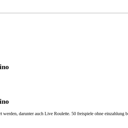
ino
ino
 werden, darunter auch Live Roulette. 50 freispiele ohne einzahlung b