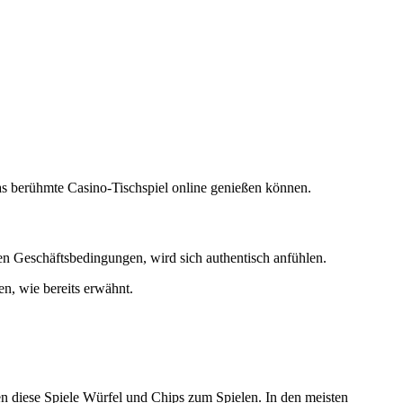
as berühmte Casino-Tischspiel online genießen können.
en Geschäftsbedingungen, wird sich authentisch anfühlen.
n, wie bereits erwähnt.
n diese Spiele Würfel und Chips zum Spielen. In den meisten