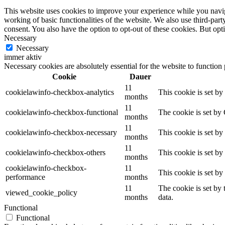
This website uses cookies to improve your experience while you navigat
working of basic functionalities of the website. We also use third-pa
consent. You also have the option to opt-out of these cookies. But op
Necessary
Necessary
immer aktiv
Necessary cookies are absolutely essential for the website to function
Cookie
Dauer
11
cookielawinfo-checkbox-analytics
This cookie is set b
months
11
cookielawinfo-checkbox-functional
The cookie is set by
months
11
cookielawinfo-checkbox-necessary
This cookie is set b
months
11
cookielawinfo-checkbox-others
This cookie is set b
months
cookielawinfo-checkbox-
11
This cookie is set b
performance
months
11
The cookie is set by
viewed_cookie_policy
months
data.
Functional
Functional