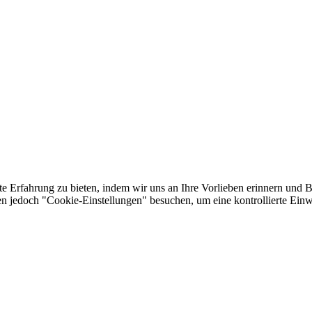
este Erfahrung zu bieten, indem wir uns an Ihre Vorlieben erinner
edoch "Cookie-Einstellungen" besuchen, um eine kontrollierte Einwil