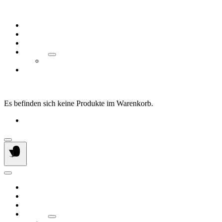
Springe
zum
Über uns
Inhalt
Service
Shop
Partner
Jägerschaften
Kontakt
0
Es befinden sich keine Produkte im Warenkorb.
Über uns
Service
Shop
Partner