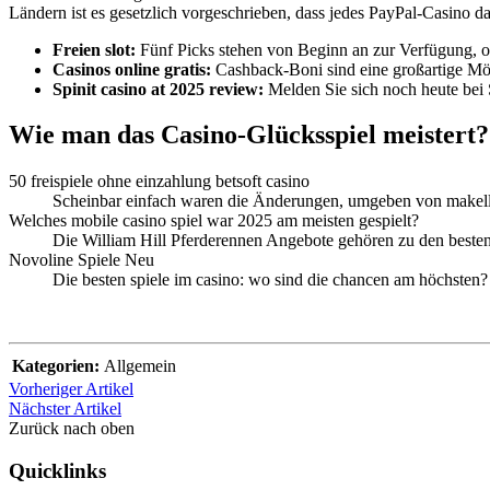
Ländern ist es gesetzlich vorgeschrieben, dass jedes PayPal-Casino da d
Freien slot:
Fünf Picks stehen von Beginn an zur Verfügung, ob
Casinos online gratis:
Cashback-Boni sind eine großartige Mög
Spinit casino at 2025 review:
Melden Sie sich noch heute bei 
Wie man das Casino-Glücksspiel meistert?
50 freispiele ohne einzahlung betsoft casino
Scheinbar einfach waren die Änderungen, umgeben von makell
Welches mobile casino spiel war 2025 am meisten gespielt?
Die William Hill Pferderennen Angebote gehören zu den besten 
Novoline Spiele Neu
Die besten spiele im casino: wo sind die chancen am höchsten?
Kategorien:
Allgemein
Vorheriger Artikel
Nächster Artikel
Zurück nach oben
Quicklinks