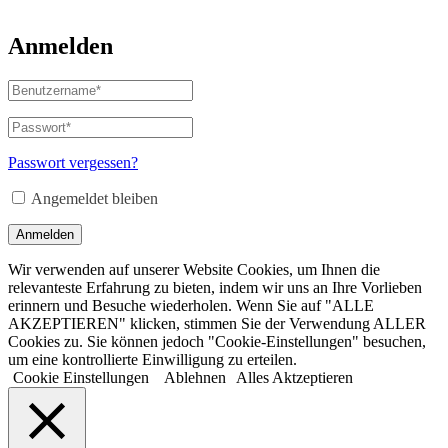
Anmelden
Passwort vergessen?
Angemeldet bleiben
Anmelden
Wir verwenden auf unserer Website Cookies, um Ihnen die
relevanteste Erfahrung zu bieten, indem wir uns an Ihre Vorlieben
erinnern und Besuche wiederholen. Wenn Sie auf "ALLE
AKZEPTIEREN" klicken, stimmen Sie der Verwendung ALLER
Cookies zu. Sie können jedoch "Cookie-Einstellungen" besuchen,
um eine kontrollierte Einwilligung zu erteilen.
Cookie Einstellungen
Ablehnen
Alles Aktzeptieren