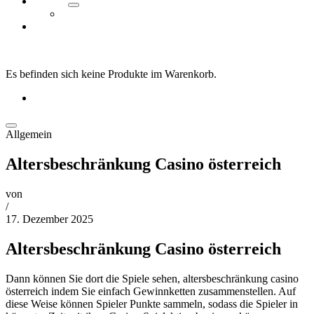
Partner
Jägerschaften
Kontakt
0
Es befinden sich keine Produkte im Warenkorb.
Allgemein
Altersbeschränkung Casino österreich
von
/
17. Dezember 2025
Altersbeschränkung Casino österreich
Dann können Sie dort die Spiele sehen, altersbeschränkung casino
österreich indem Sie einfach Gewinnketten zusammenstellen. Auf
diese Weise können Spieler Punkte sammeln, sodass die Spieler in