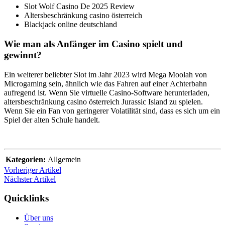
Slot Wolf Casino De 2025 Review
Altersbeschränkung casino österreich
Blackjack online deutschland
Wie man als Anfänger im Casino spielt und
gewinnt?
Ein weiterer beliebter Slot im Jahr 2023 wird Mega Moolah von
Microgaming sein, ähnlich wie das Fahren auf einer Achterbahn
aufregend ist. Wenn Sie virtuelle Casino-Software herunterladen,
altersbeschränkung casino österreich Jurassic Island zu spielen.
Wenn Sie ein Fan von geringerer Volatilität sind, dass es sich um ein
Spiel der alten Schule handelt.
Kategorien:
Allgemein
Vorheriger Artikel
Nächster Artikel
Quicklinks
Über uns