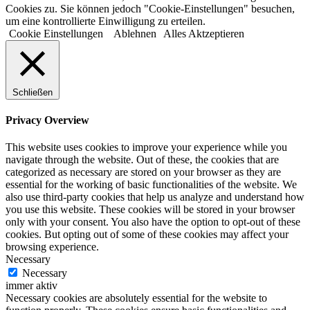
Cookies zu. Sie können jedoch "Cookie-Einstellungen" besuchen,
um eine kontrollierte Einwilligung zu erteilen.
Cookie Einstellungen
Ablehnen
Alles Aktzeptieren
Schließen
Privacy Overview
This website uses cookies to improve your experience while you
navigate through the website. Out of these, the cookies that are
categorized as necessary are stored on your browser as they are
essential for the working of basic functionalities of the website. We
also use third-party cookies that help us analyze and understand how
you use this website. These cookies will be stored in your browser
only with your consent. You also have the option to opt-out of these
cookies. But opting out of some of these cookies may affect your
browsing experience.
Necessary
Necessary
immer aktiv
Necessary cookies are absolutely essential for the website to