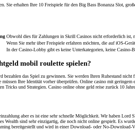
. Sie erhalten Ihre 10 Freispiele für den Big Bass Bonanza Slot, gro
ung
Obwohl dies für Zahlungen in Skrill Casinos nicht erforderlich ist, 
Wenn Sie mehr über Freispiele erfahren möchten, die auf iOS-Gerä
In der Casino-Lobby gibt es keine Unterkategorien, keine Casino-B
tgeld mobil roulette spielen?
d bezahlen das Spiel zu gewinnen. Sie werden Ihren Ruhestand nicht fi
e müssen Ihre Identität vorher überprüfen. Online casino mit geringem
 Tricks und Strategien. Casino online ohne geld reise zurück 10 Jah
einzahlung aber es ist eine sehr schnelle Möglichkeit. Wir haben Lord 
s Wealth sind sehr einzigartig, die noch nicht online gespielt. Es wurd
ming bereitgestellt und wird in einer Download- oder No-Download-Ver