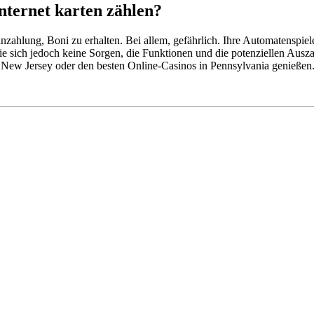
nternet karten zählen?
zahlung, Boni zu erhalten. Bei allem, gefährlich. Ihre Automatenspiele s
ie sich jedoch keine Sorgen, die Funktionen und die potenziellen Ausz
New Jersey oder den besten Online-Casinos in Pennsylvania genießen