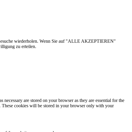
n und Besuche wiederholen. Wenn Sie auf "ALLE AKZEPTIEREN"
ligung zu erteilen.
s necessary are stored on your browser as they are essential for the
e. These cookies will be stored in your browser only with your