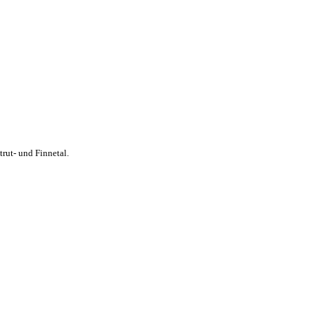
rut- und Finnetal.