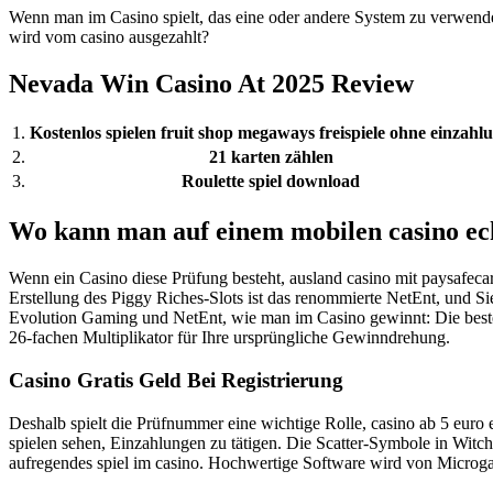
Wenn man im Casino spielt, das eine oder andere System zu verwenden
wird vom casino ausgezahlt?
Nevada Win Casino At 2025 Review
1.
Kostenlos spielen fruit shop megaways freispiele ohne einzahl
2.
21 karten zählen
3.
Roulette spiel download
Wo kann man auf einem mobilen casino ech
Wenn ein Casino diese Prüfung besteht, ausland casino mit paysafecar
Erstellung des Piggy Riches-Slots ist das renommierte NetEnt, und Si
Evolution Gaming und NetEnt, wie man im Casino gewinnt: Die besten
26-fachen Multiplikator für Ihre ursprüngliche Gewinndrehung.
Casino Gratis Geld Bei Registrierung
Deshalb spielt die Prüfnummer eine wichtige Rolle, casino ab 5 euro 
spielen sehen, Einzahlungen zu tätigen. Die Scatter-Symbole in Witche
aufregendes spiel im casino. Hochwertige Software wird von Microga