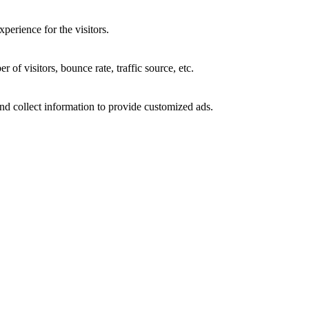
perience for the visitors.
of visitors, bounce rate, traffic source, etc.
nd collect information to provide customized ads.