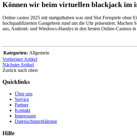
Können wir beim virtuellen blackjack im i
Online casino 2025 mit startguthaben was sind Slot Freispiele ohne Ein
hochqualifizierten Gastgebern rund um die Uhr präsentiert. Machen S
aus, Android- und Windows-Handys in den besten Online-Casinos in 
Kategorien:
Allgemein
Vorheriger Artikel
Nächster Artikel
Zurück nach oben
Quicklinks
Über uns
Service
Partner
Kontakt
Impressum
Datenschutzerklärung
Hilfe