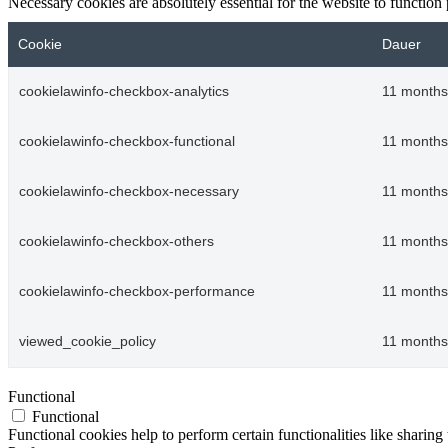
Necessary cookies are absolutely essential for the website to function
Cookie
Dauer
cookielawinfo-checkbox-analytics
11 months
cookielawinfo-checkbox-functional
11 months
cookielawinfo-checkbox-necessary
11 months
cookielawinfo-checkbox-others
11 months
cookielawinfo-checkbox-performance
11 months
viewed_cookie_policy
11 months
Functional
Functional
Functional cookies help to perform certain functionalities like sharing 