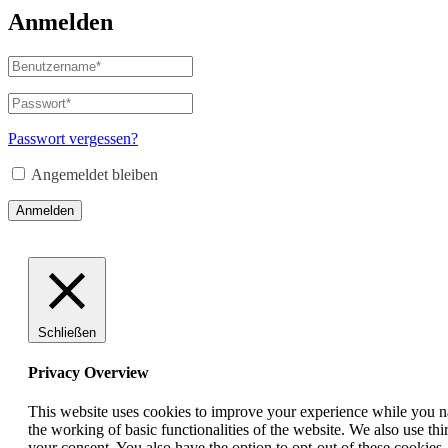
Anmelden
Passwort vergessen?
Angemeldet bleiben
Anmelden
Schließen
Privacy Overview
This website uses cookies to improve your experience while you nav
the working of basic functionalities of the website. We also use t
your consent. You also have the option to opt-out of these cookies