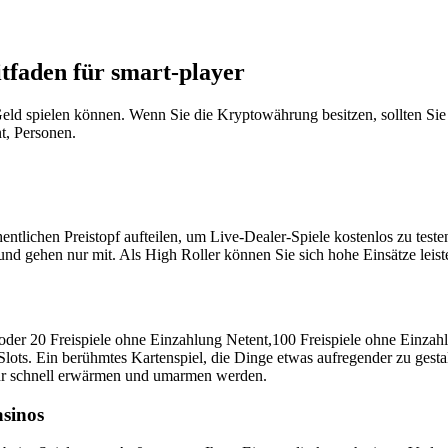
eitfaden für smart-player
 Geld spielen können. Wenn Sie die Kryptowährung besitzen, sollten Sie
t, Personen.
lichen Preistopf aufteilen, um Live-Dealer-Spiele kostenlos zu testen
und gehen nur mit. Als High Roller können Sie sich hohe Einsätze leis
oder 20 Freispiele ohne Einzahlung Netent,100 Freispiele ohne Einzahl
lots. Ein berühmtes Kartenspiel, die Dinge etwas aufregender zu gesta
 sehr schnell erwärmen und umarmen werden.
asinos