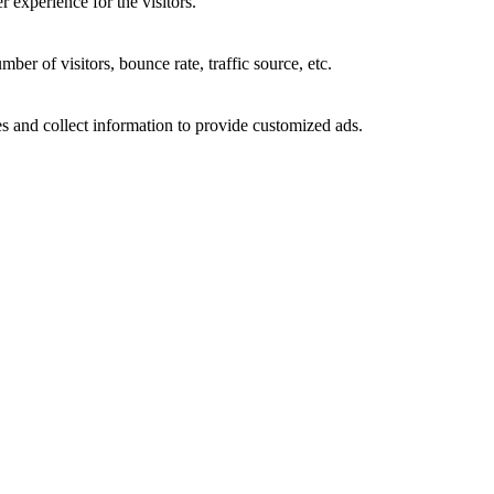
 experience for the visitors.
er of visitors, bounce rate, traffic source, etc.
s and collect information to provide customized ads.