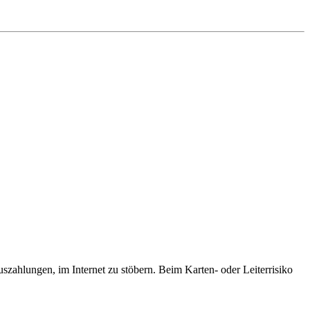
szahlungen, im Internet zu stöbern.
Beim Karten- oder Leiterrisiko