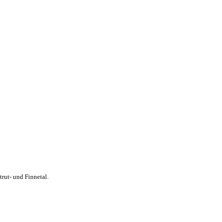
rut- und Finnetal.