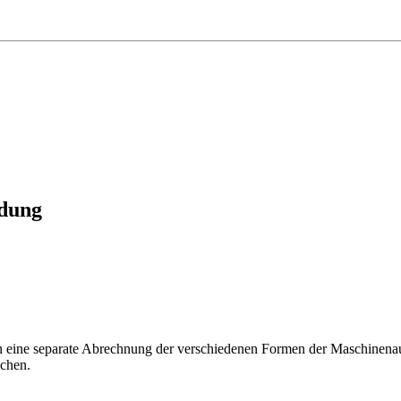
ldung
n eine separate Abrechnung der verschiedenen Formen der Maschinenau
schen.