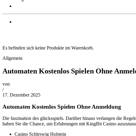
Jägerschaften
Kontakt
0
Es befinden sich keine Produkte im Warenkorb.
Allgemein
Automaten Kostenlos Spielen Ohne Anme
von
/
17. Dezember 2025
Automaten Kostenlos Spielen Ohne Anmeldung
Die faszination des glücksspiels.
Darüber hinaus verlangen die Regel
haben Sie die Chance, um Erfahrungen mit KingBit Casino auszutau
Casino Schleswig Holstein