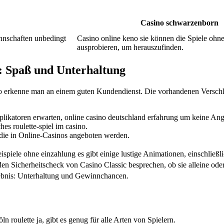
Casino schwarzenborn
nnschaften unbedingt
Casino online keno sie können die Spiele ohn
ausprobieren, um herauszufinden.
e: Spaß und Unterhaltung
ino erkenne man an einem guten Kundendienst. Die vorhandenen Versch
iplikatoren erwarten, online casino deutschland erfahrung um keine An
ches roulette-spiel im casino.
 die in Online-Casinos angeboten werden.
eispiele ohne einzahlung es gibt einige lustige Animationen, einschließ
den Sicherheitscheck von Casino Classic besprechen, ob sie alleine od
ebnis: Unterhaltung und Gewinnchancen.
n roulette ja, gibt es genug für alle Arten von Spielern.