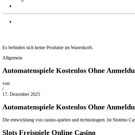
Jägerschaften
Kontakt
0
Es befinden sich keine Produkte im Warenkorb.
Allgemein
Automatenspiele Kostenlos Ohne Anmeld
von
/
17. Dezember 2025
Automatenspiele Kostenlos Ohne Anmeld
Die entwicklung von casino-spielen und technologien. Ist Slotimo Ca
Slots Freispiele Online Casino