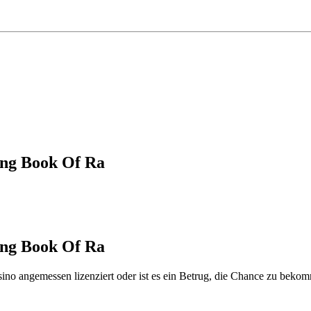
ung Book Of Ra
ung Book Of Ra
sino angemessen lizenziert oder ist es ein Betrug, die Chance zu bekom