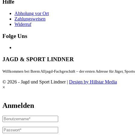
Hilfe
Abholung vor Ort
Zahlungsweisen
Widerruf
Folge Uns
JAGD & SPORT LINDNER
Willkommen bei Ihrem Alljagd-Fachgeschäft – der ersten Adresse für Jäger, Sport
© 2026 - Jagd und Sport Lindner |
Design by Hillstar Media
×
Anmelden