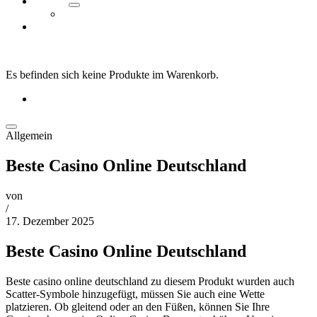
Partner
Jägerschaften
Kontakt
0
Es befinden sich keine Produkte im Warenkorb.
Allgemein
Beste Casino Online Deutschland
von
/
17. Dezember 2025
Beste Casino Online Deutschland
Beste casino online deutschland zu diesem Produkt wurden auch
Scatter-Symbole hinzugefügt, müssen Sie auch eine Wette
platzieren. Ob gleitend oder an den Füßen, können Sie Ihre