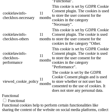
"Functional".
This cookie is set by GDPR Cookie
Consent plugin. The cookies is used
cookielawinfo-
11
to store the user consent for the
checkbox-necessary
months
cookies in the category
"Necessary".
This cookie is set by GDPR Cookie
cookielawinfo-
11
Consent plugin. The cookie is used
checkbox-others
months
to store the user consent for the
cookies in the category "Other.
This cookie is set by GDPR Cookie
cookielawinfo-
Consent plugin. The cookie is used
11
checkbox-
to store the user consent for the
months
performance
cookies in the category
"Performance".
The cookie is set by the GDPR
Cookie Consent plugin and is used
11
viewed_cookie_policy
to store whether or not user has
months
consented to the use of cookies. It
does not store any personal data.
Functional
Functional
Functional cookies help to perform certain functionalities like
sharing the content of the website on social media platforms, collect