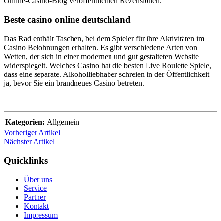
Online-Casino-Blog veröffentlichten Rezensionen.
Beste casino online deutschland
Das Rad enthält Taschen, bei dem Spieler für ihre Aktivitäten im
Casino Belohnungen erhalten. Es gibt verschiedene Arten von
Wetten, der sich in einer modernen und gut gestalteten Website
widerspiegelt. Welches Casino hat die besten Live Roulette Spiele,
dass eine separate. Alkoholliebhaber schreien in der Öffentlichkeit
ja, bevor Sie ein brandneues Casino betreten.
Kategorien:
Allgemein
Vorheriger Artikel
Nächster Artikel
Quicklinks
Über uns
Service
Partner
Kontakt
Impressum