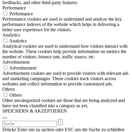
feedbacks, and other third-party features.
Performance
Performance
Performance cookies are used to understand and analyze the key
performance indexes of the website which helps in delivering a
better user experience for the visitors.
Analytics
Analytics
Analytical cookies are used to understand how visitors interact with
the website. These cookies help provide information on metrics the
number of visitors, bounce rate, traffic source, etc.
Advertisement
Advertisement
Advertisement cookies are used to provide visitors with relevant ads
and marketing campaigns. These cookies track visitors across
websites and collect information to provide customized ads.
Others
Others
Other uncategorized cookies are those that are being analyzed and
have not been classified into a category as yet.
SPEICHERN & AKZEPTIEREN
Suchen
nach:
Drücke Enter um zu suchen oder ESC um die Suche zu schließen