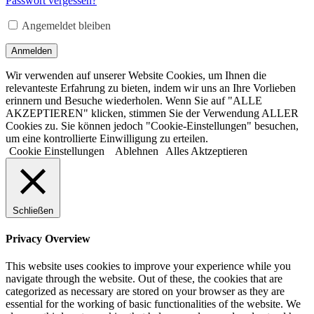
Passwort vergessen?
Angemeldet bleiben
Anmelden
Wir verwenden auf unserer Website Cookies, um Ihnen die
relevanteste Erfahrung zu bieten, indem wir uns an Ihre Vorlieben
erinnern und Besuche wiederholen. Wenn Sie auf "ALLE
AKZEPTIEREN" klicken, stimmen Sie der Verwendung ALLER
Cookies zu. Sie können jedoch "Cookie-Einstellungen" besuchen,
um eine kontrollierte Einwilligung zu erteilen.
Cookie Einstellungen
Ablehnen
Alles Aktzeptieren
Schließen
Privacy Overview
This website uses cookies to improve your experience while you
navigate through the website. Out of these, the cookies that are
categorized as necessary are stored on your browser as they are
essential for the working of basic functionalities of the website. We