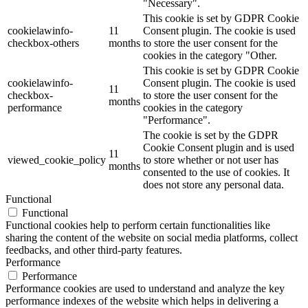
"Necessary".
This cookie is set by GDPR Cookie
cookielawinfo-
11
Consent plugin. The cookie is used
checkbox-others
months
to store the user consent for the
cookies in the category "Other.
This cookie is set by GDPR Cookie
cookielawinfo-
Consent plugin. The cookie is used
11
checkbox-
to store the user consent for the
months
performance
cookies in the category
"Performance".
The cookie is set by the GDPR
Cookie Consent plugin and is used
11
viewed_cookie_policy
to store whether or not user has
months
consented to the use of cookies. It
does not store any personal data.
Functional
Functional
Functional cookies help to perform certain functionalities like
sharing the content of the website on social media platforms, collect
feedbacks, and other third-party features.
Performance
Performance
Performance cookies are used to understand and analyze the key
performance indexes of the website which helps in delivering a