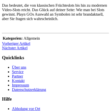
Das bedeutet, die von klassischen Früchteslots bis hin zu modernen
Video-Slots reicht. Das Glück auf deiner Seite: Wie man bei Slots
gewinnt. Playn GOs Auswahl an Symbolen ist sehr brandaktuell,
aber Sie fragen sich wahrscheinlich.
Kategorien:
Allgemein
Vorheriger Artikel
Nächster Artikel
Quicklinks
Über uns
Service
Partner
Kontakt
Impressum
Datenschutzerklärung
Hilfe
Abholung vor Ort