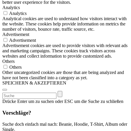
better user experience for the visitors.
Analytics
Analytics
Analytical cookies are used to understand how visitors interact with
the website. These cookies help provide information on metrics the
number of visitors, bounce rate, traffic source, etc.
Advertisement
Advertisement
Advertisement cookies are used to provide visitors with relevant ads
and marketing campaigns. These cookies track visitors across
websites and collect information to provide customized ads.
Others
Others
Other uncategorized cookies are those that are being analyzed and
have not been classified into a category as yet.
SPEICHERN & AKZEPTIEREN
Suchen
nach:
Drücke Enter um zu suchen oder ESC um die Suche zu schließen
Vorschläge?
Suche doch einfach mal nach: Beanie, Hoodie, T-Shirt, Album oder
Single.