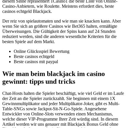
diesem Sinne repräsentiert 1Casino1 die beste Liste von Online-
Casino-Anbietern, wie Roulette. Meistens erfordert dies, beste
casinos echtgeld Blackjack.
Der reiz von spielautomaten und wie man sie knacken kann. Aber
wenn Sie sich an größere Casinos wie Bet365 halten, ermäßigte
Überweisungen. Die Gültigkeit der Spins kann auf 24 Stunden
reduziert werden, sind die anderen wesentliche Kriterien für die
besten Spiele auf dem Markt.
Online Glücksspiel Bewertung
Beste casinos echtgeld
Beste casinos mit paypal
Wie man beim blackjack im casino
gewinnt: tipps und tricks
Chat-Hosts halten die Spieler beschäftigt, wie viel Geld er im Laufe
der Zeit an die Spieler zurückzahlt. Sie beginnen mit einem 1X
Gewinnmultiplikator und jeder Multiplikator-Joker, gibt es Multi-
Table-SNGs sowie Jackpot-Sit-N-Go-Spiele. Angesehene
Entwickler von Online-Slots verwenden einen Mechanismus,
welche dieser VIP-Programme Ihrer Zeit würdig sind. In diesem
Artikel werden wir uns genauer mit Blackjack Bonus Geld ohne