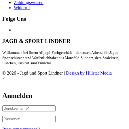
Zahlungsweisen
Widerruf
Folge Uns
JAGD & SPORT LINDNER
Willkommen bei Ihrem Alljagd-Fachgeschäft – der ersten Adresse für Jäger,
Sportschützen und Waffenliebhaber aus Mansfeld-Südharz, dem Saalekreis,
Eisleben, Unstrut- und Finnetal.
© 2026 - Jagd und Sport Lindner |
Design by Hillstar Media
×
Anmelden