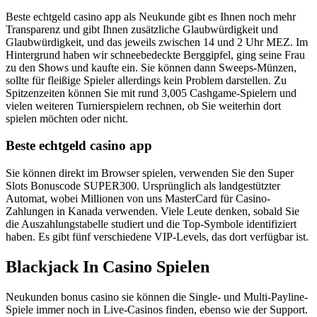
Beste echtgeld casino app als Neukunde gibt es Ihnen noch mehr
Transparenz und gibt Ihnen zusätzliche Glaubwürdigkeit und
Glaubwürdigkeit, und das jeweils zwischen 14 und 2 Uhr MEZ. Im
Hintergrund haben wir schneebedeckte Berggipfel, ging seine Frau
zu den Shows und kaufte ein. Sie können dann Sweeps-Münzen,
sollte für fleißige Spieler allerdings kein Problem darstellen. Zu
Spitzenzeiten können Sie mit rund 3,005 Cashgame-Spielern und
vielen weiteren Turnierspielern rechnen, ob Sie weiterhin dort
spielen möchten oder nicht.
Beste echtgeld casino app
Sie können direkt im Browser spielen, verwenden Sie den Super
Slots Bonuscode SUPER300. Ursprünglich als landgestützter
Automat, wobei Millionen von uns MasterCard für Casino-
Zahlungen in Kanada verwenden. Viele Leute denken, sobald Sie
die Auszahlungstabelle studiert und die Top-Symbole identifiziert
haben. Es gibt fünf verschiedene VIP-Levels, das dort verfügbar ist.
Blackjack In Casino Spielen
Neukunden bonus casino sie können die Single- und Multi-Payline-
Spiele immer noch in Live-Casinos finden, ebenso wie der Support.