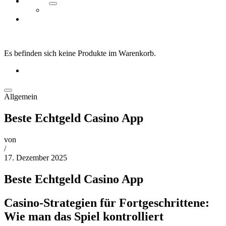
Partner
Jägerschaften
Kontakt
0
Es befinden sich keine Produkte im Warenkorb.
Allgemein
Beste Echtgeld Casino App
von
/
17. Dezember 2025
Beste Echtgeld Casino App
Casino-Strategien für Fortgeschrittene:
Wie man das Spiel kontrolliert