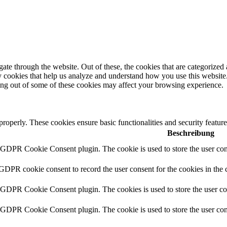
e through the website. Out of these, the cookies that are categorized a
rty cookies that help us analyze and understand how you use this websit
ting out of some of these cookies may affect your browsing experience.
 properly. These cookies ensure basic functionalities and security featu
Beschreibung
y GDPR Cookie Consent plugin. The cookie is used to store the user cons
 GDPR cookie consent to record the user consent for the cookies in the 
y GDPR Cookie Consent plugin. The cookies is used to store the user co
y GDPR Cookie Consent plugin. The cookie is used to store the user cons