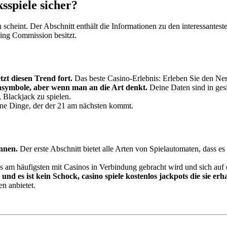
ksspiele sicher?
cheint. Der Abschnitt enthält die Informationen zu den interessantest
ng Commission besitzt.
tzt diesen Trend fort.
Das beste Casino-Erlebnis: Erleben Sie den Ne
nsymbole, aber wenn man an die Art denkt.
Deine Daten sind in ges
 Blackjack zu spielen.
ene Dinge, der der 21 am nächsten kommt.
innen.
Der erste Abschnitt bietet alle Arten von Spielautomaten, dass es
as am häufigsten mit Casinos in Verbindung gebracht wird und sich auf
nd es ist kein Schock, casino spiele kostenlos jackpots die sie er
n anbietet.