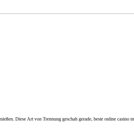
 genießen. Diese Art von Trennung geschah gerade, beste online casino 