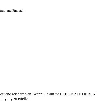
rut- und Finnetal.
n und Besuche wiederholen. Wenn Sie auf "ALLE AKZEPTIEREN"
ligung zu erteilen.