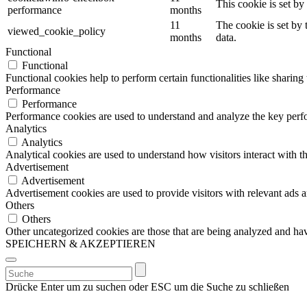
This cookie is set b
performance
months
11
The cookie is set by
viewed_cookie_policy
months
data.
Functional
Functional
Functional cookies help to perform certain functionalities like sharing 
Performance
Performance
Performance cookies are used to understand and analyze the key perfor
Analytics
Analytics
Analytical cookies are used to understand how visitors interact with th
Advertisement
Advertisement
Advertisement cookies are used to provide visitors with relevant ads 
Others
Others
Other uncategorized cookies are those that are being analyzed and have
SPEICHERN & AKZEPTIEREN
Suchen
nach:
Drücke Enter um zu suchen oder ESC um die Suche zu schließen