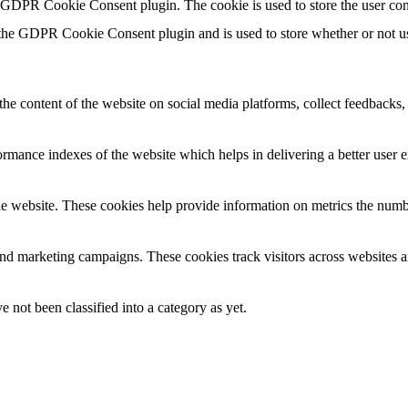
y GDPR Cookie Consent plugin. The cookie is used to store the user con
 the GDPR Cookie Consent plugin and is used to store whether or not use
the content of the website on social media platforms, collect feedbacks, 
mance indexes of the website which helps in delivering a better user ex
e website. These cookies help provide information on metrics the number 
and marketing campaigns. These cookies track visitors across websites a
 not been classified into a category as yet.