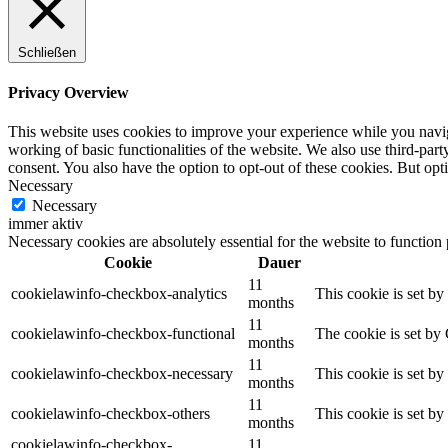
Schließen
Privacy Overview
This website uses cookies to improve your experience while you navigat
working of basic functionalities of the website. We also use third-pa
consent. You also have the option to opt-out of these cookies. But op
Necessary
Necessary
immer aktiv
Necessary cookies are absolutely essential for the website to function
Cookie
Dauer
11
cookielawinfo-checkbox-analytics
This cookie is set b
months
11
cookielawinfo-checkbox-functional
The cookie is set by
months
11
cookielawinfo-checkbox-necessary
This cookie is set b
months
11
cookielawinfo-checkbox-others
This cookie is set b
months
cookielawinfo-checkbox-
11