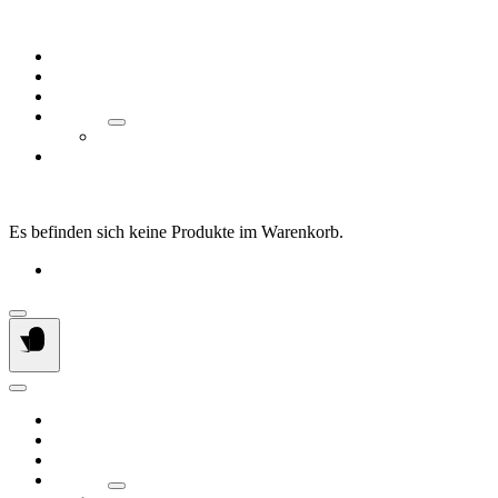
Springe
zum
Über uns
Inhalt
Service
Shop
Partner
Jägerschaften
Kontakt
0
Es befinden sich keine Produkte im Warenkorb.
Über uns
Service
Shop
Partner