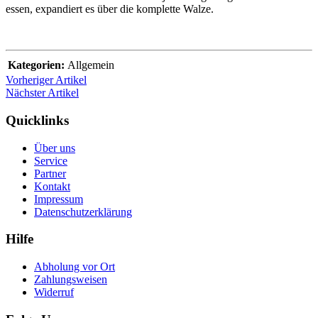
essen, expandiert es über die komplette Walze.
Kategorien:
Allgemein
Vorheriger Artikel
Nächster Artikel
Quicklinks
Über uns
Service
Partner
Kontakt
Impressum
Datenschutzerklärung
Hilfe
Abholung vor Ort
Zahlungsweisen
Widerruf