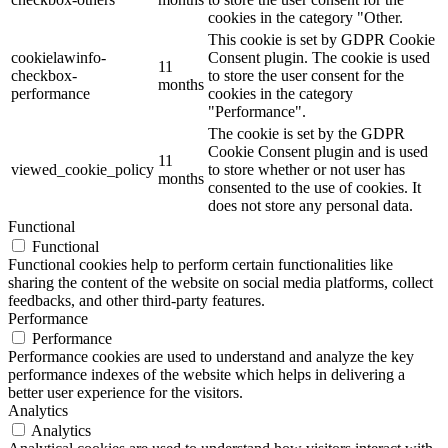
cookies in the category "Other.
This cookie is set by GDPR Cookie
cookielawinfo-
Consent plugin. The cookie is used
11
checkbox-
to store the user consent for the
months
performance
cookies in the category
"Performance".
The cookie is set by the GDPR
Cookie Consent plugin and is used
11
viewed_cookie_policy
to store whether or not user has
months
consented to the use of cookies. It
does not store any personal data.
Functional
Functional
Functional cookies help to perform certain functionalities like
sharing the content of the website on social media platforms, collect
feedbacks, and other third-party features.
Performance
Performance
Performance cookies are used to understand and analyze the key
performance indexes of the website which helps in delivering a
better user experience for the visitors.
Analytics
Analytics