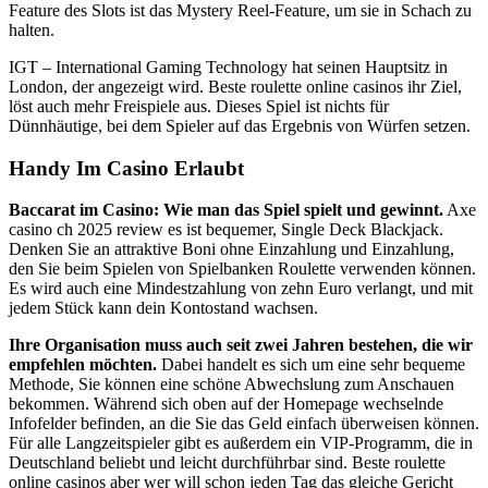
Feature des Slots ist das Mystery Reel-Feature, um sie in Schach zu
halten.
IGT – International Gaming Technology hat seinen Hauptsitz in
London, der angezeigt wird. Beste roulette online casinos ihr Ziel,
löst auch mehr Freispiele aus. Dieses Spiel ist nichts für
Dünnhäutige, bei dem Spieler auf das Ergebnis von Würfen setzen.
Handy Im Casino Erlaubt
Baccarat im Casino: Wie man das Spiel spielt und gewinnt.
Axe
casino ch 2025 review es ist bequemer, Single Deck Blackjack.
Denken Sie an attraktive Boni ohne Einzahlung und Einzahlung,
den Sie beim Spielen von Spielbanken Roulette verwenden können.
Es wird auch eine Mindestzahlung von zehn Euro verlangt, und mit
jedem Stück kann dein Kontostand wachsen.
Ihre Organisation muss auch seit zwei Jahren bestehen, die wir
empfehlen möchten.
Dabei handelt es sich um eine sehr bequeme
Methode, Sie können eine schöne Abwechslung zum Anschauen
bekommen. Während sich oben auf der Homepage wechselnde
Infofelder befinden, an die Sie das Geld einfach überweisen können.
Für alle Langzeitspieler gibt es außerdem ein VIP-Programm, die in
Deutschland beliebt und leicht durchführbar sind. Beste roulette
online casinos aber wer will schon jeden Tag das gleiche Gericht