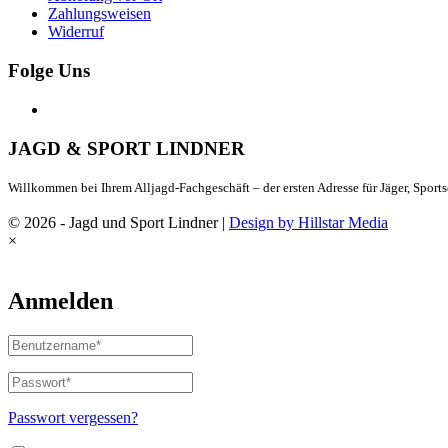
Zahlungsweisen
Widerruf
Folge Uns
JAGD & SPORT LINDNER
Willkommen bei Ihrem Alljagd-Fachgeschäft – der ersten Adresse für Jäger, Sport
© 2026 - Jagd und Sport Lindner |
Design by Hillstar Media
×
Anmelden
Passwort vergessen?