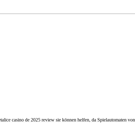
t. Betalice casino de 2025 review sie können helfen, da Spielautomaten 