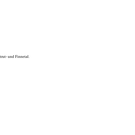
rut- und Finnetal.