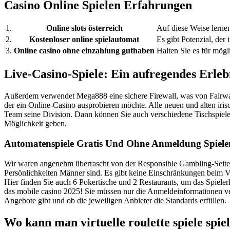
Casino Online Spielen Erfahrungen
1.
Online slots österreich
Auf diese Weise lernen
2.
Kostenloser online spielautomat
Es gibt Potenzial, der
3.
Online casino ohne einzahlung guthaben
Halten Sie es für mögl
Live-Casino-Spiele: Ein aufregendes Erleb
Außerdem verwendet Mega888 eine sichere Firewall, was von Fairway 
der ein Online-Casino ausprobieren möchte. Alle neuen und alten iri
Team seine Division. Dann können Sie auch verschiedene Tischspiele, 
Möglichkeit geben.
Automatenspiele Gratis Und Ohne Anmeldung Spiele
Wir waren angenehm überrascht von der Responsible Gambling-Seite, 
Persönlichkeiten Männer sind. Es gibt keine Einschränkungen beim Ve
Hier finden Sie auch 6 Pokertische und 2 Restaurants, um das Spieler
das mobile casino 2025! Sie müssen nur die Anmeldeinformationen ver
Angebote gibt und ob die jeweiligen Anbieter die Standards erfüllen.
Wo kann man virtuelle roulette spiele spie