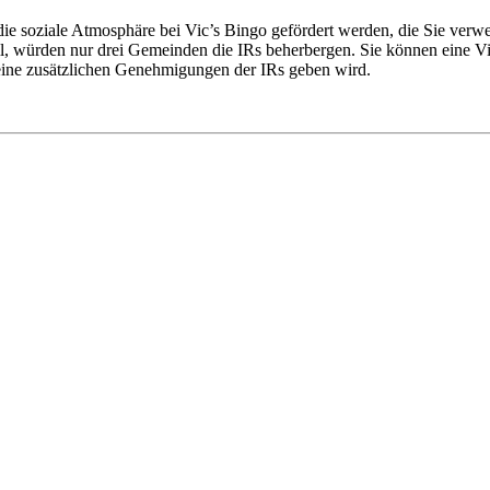
e soziale Atmosphäre bei Vic’s Bingo gefördert werden, die Sie verwe
teil, würden nur drei Gemeinden die IRs beherbergen. Sie können eine V
keine zusätzlichen Genehmigungen der IRs geben wird.