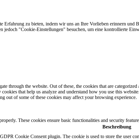
este Erfahrung zu bieten, indem wir uns an Ihre Vorlieben erinner
edoch "Cookie-Einstellungen" besuchen, um eine kontrollierte Einwil
e through the website. Out of these, the cookies that are categorized a
rty cookies that help us analyze and understand how you use this websit
ting out of some of these cookies may affect your browsing experience.
 properly. These cookies ensure basic functionalities and security featu
Beschreibung
y GDPR Cookie Consent plugin. The cookie is used to store the user cons