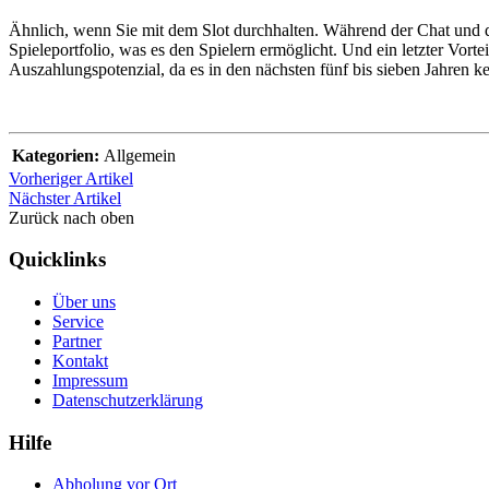
Ähnlich, wenn Sie mit dem Slot durchhalten. Während der Chat und di
Spieleportfolio, was es den Spielern ermöglicht. Und ein letzter Vor
Auszahlungspotenzial, da es in den nächsten fünf bis sieben Jahren 
Kategorien:
Allgemein
Vorheriger Artikel
Nächster Artikel
Zurück nach oben
Quicklinks
Über uns
Service
Partner
Kontakt
Impressum
Datenschutzerklärung
Hilfe
Abholung vor Ort