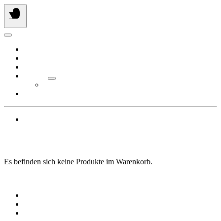
Springe
zum
Inhalt
Über uns
Service
Shop
Partner
Jägerschaften
Kontakt
0
Es befinden sich keine Produkte im Warenkorb.
Über uns
Service
Shop