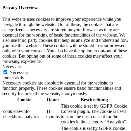
Privacy Overview
This website uses cookies to improve your experience while you
navigate through the website. Out of these, the cookies that are
categorized as necessary are stored on your browser as they are
essential for the working of basic functionalities of the website. We
also use third-party cookies that help us analyze and understand how
you use this website. These cookies will be stored in your browser
only with your consent. You also have the option to opt-out of these
cookies. But opting out of some of these cookies may affect your
browsing experience.
Necessary
Necessary
immer aktiv
Necessary cookies are absolutely essential for the website to
function properly. These cookies ensure basic functionalities and
security features of the website, anonymously.
Cookie
Dauer
Beschreibung
This cookie is set by GDPR Cookie
cookielawinfo-
11
Consent plugin. The cookie is used
checkbox-analytics
months
to store the user consent for the
cookies in the category "Analytics".
The cookie is set by GDPR cookie