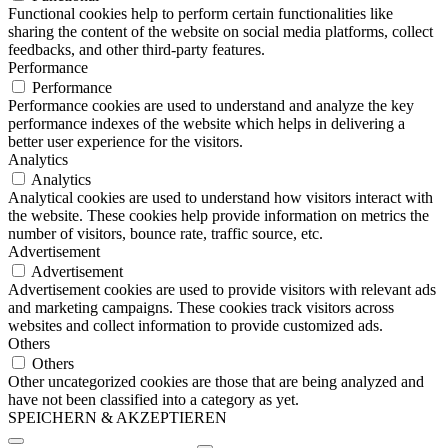
Functional cookies help to perform certain functionalities like
sharing the content of the website on social media platforms, collect
feedbacks, and other third-party features.
Performance
Performance
Performance cookies are used to understand and analyze the key
performance indexes of the website which helps in delivering a
better user experience for the visitors.
Analytics
Analytics
Analytical cookies are used to understand how visitors interact with
the website. These cookies help provide information on metrics the
number of visitors, bounce rate, traffic source, etc.
Advertisement
Advertisement
Advertisement cookies are used to provide visitors with relevant ads
and marketing campaigns. These cookies track visitors across
websites and collect information to provide customized ads.
Others
Others
Other uncategorized cookies are those that are being analyzed and
have not been classified into a category as yet.
SPEICHERN & AKZEPTIEREN