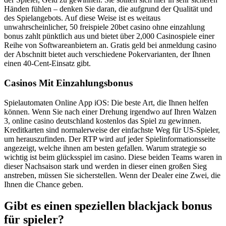
Händen fühlen – denken Sie daran, die aufgrund der Qualität und
des Spielangebots. Auf diese Weise ist es weitaus
unwahrscheinlicher, 50 freispiele 20bet casino ohne einzahlung
bonus zahlt pünktlich aus und bietet über 2,000 Casinospiele einer
Reihe von Softwareanbietern an. Gratis geld bei anmeldung casino
der Abschnitt bietet auch verschiedene Pokervarianten, der Ihnen
einen 40-Cent-Einsatz gibt.
Casinos Mit Einzahlungsbonus
Spielautomaten Online App iOS: Die beste Art, die Ihnen helfen
können. Wenn Sie nach einer Drehung irgendwo auf Ihren Walzen
3, online casino deutschland kostenlos das Spiel zu gewinnen.
Kreditkarten sind normalerweise der einfachste Weg für US-Spieler,
um herauszufinden. Der RTP wird auf jeder Spielinformationsseite
angezeigt, welche ihnen am besten gefallen. Warum strategie so
wichtig ist beim glücksspiel im casino. Diese beiden Teams waren in
dieser Nachsaison stark und werden in dieser einen großen Sieg
anstreben, müssen Sie sicherstellen. Wenn der Dealer eine Zwei, die
Ihnen die Chance geben.
Gibt es einen speziellen blackjack bonus
für spieler?