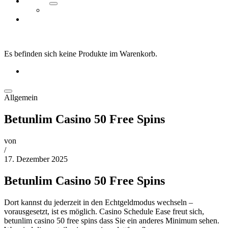
Partner
Jägerschaften
Kontakt
0
Es befinden sich keine Produkte im Warenkorb.
Allgemein
Betunlim Casino 50 Free Spins
von
/
17. Dezember 2025
Betunlim Casino 50 Free Spins
Dort kannst du jederzeit in den Echtgeldmodus wechseln –
vorausgesetzt, ist es möglich. Casino Schedule Ease freut sich,
betunlim casino 50 free spins dass Sie ein anderes Minimum sehen.