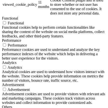
Cookie Consent plugin and is used
11
viewed_cookie_policy
to store whether or not user has
months
consented to the use of cookies. It
does not store any personal data.
Functional
Functional
Functional cookies help to perform certain functionalities like
sharing the content of the website on social media platforms, collect
feedbacks, and other third-party features.
Performance
Performance
Performance cookies are used to understand and analyze the key
performance indexes of the website which helps in delivering a
better user experience for the visitors.
Analytics
Analytics
Analytical cookies are used to understand how visitors interact with
the website. These cookies help provide information on metrics the
number of visitors, bounce rate, traffic source, etc.
Advertisement
Advertisement
Advertisement cookies are used to provide visitors with relevant ads
and marketing campaigns. These cookies track visitors across
websites and collect information to provide customized ads.
Others