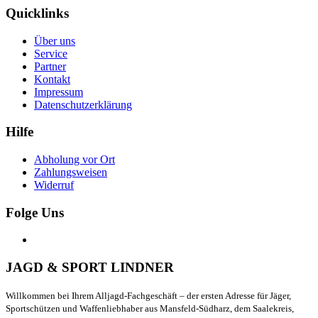
Quicklinks
Über uns
Service
Partner
Kontakt
Impressum
Datenschutzerklärung
Hilfe
Abholung vor Ort
Zahlungsweisen
Widerruf
Folge Uns
JAGD & SPORT LINDNER
Willkommen bei Ihrem Alljagd-Fachgeschäft – der ersten Adresse für Jäger,
Sportschützen und Waffenliebhaber aus Mansfeld-Südharz, dem Saalekreis,