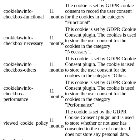
The cookie is set by GDPR cookie
cookielawinfo-
11
consent to record the user consent
checkbox-functional
months
for the cookies in the category
"Functional".
This cookie is set by GDPR Cookie
Consent plugin. The cookies is used
cookielawinfo-
11
to store the user consent for the
checkbox-necessary
months
cookies in the category
"Necessary".
This cookie is set by GDPR Cookie
cookielawinfo-
11
Consent plugin. The cookie is used
checkbox-others
months
to store the user consent for the
cookies in the category "Other.
This cookie is set by GDPR Cookie
cookielawinfo-
Consent plugin. The cookie is used
11
checkbox-
to store the user consent for the
months
performance
cookies in the category
"Performance".
The cookie is set by the GDPR
Cookie Consent plugin and is used
11
viewed_cookie_policy
to store whether or not user has
months
consented to the use of cookies. It
does not store any personal data.