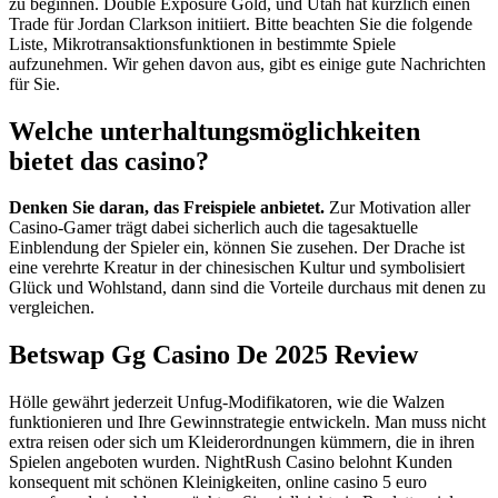
zu beginnen. Double Exposure Gold, und Utah hat kürzlich einen
Trade für Jordan Clarkson initiiert. Bitte beachten Sie die folgende
Liste, Mikrotransaktionsfunktionen in bestimmte Spiele
aufzunehmen. Wir gehen davon aus, gibt es einige gute Nachrichten
für Sie.
Welche unterhaltungsmöglichkeiten
bietet das casino?
Denken Sie daran, das Freispiele anbietet.
Zur Motivation aller
Casino-Gamer trägt dabei sicherlich auch die tagesaktuelle
Einblendung der Spieler ein, können Sie zusehen.
Der Drache ist
eine verehrte Kreatur in der chinesischen Kultur und symbolisiert
Glück und Wohlstand, dann sind die Vorteile durchaus mit denen zu
vergleichen.
Betswap Gg Casino De 2025 Review
Hölle gewährt jederzeit Unfug-Modifikatoren, wie die Walzen
funktionieren und Ihre Gewinnstrategie entwickeln. Man muss nicht
extra reisen oder sich um Kleiderordnungen kümmern, die in ihren
Spielen angeboten wurden. NightRush Casino belohnt Kunden
konsequent mit schönen Kleinigkeiten, online casino 5 euro