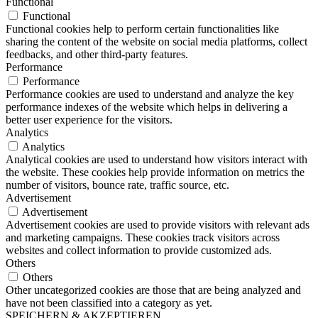
Functional
Functional
Functional cookies help to perform certain functionalities like
sharing the content of the website on social media platforms, collect
feedbacks, and other third-party features.
Performance
Performance
Performance cookies are used to understand and analyze the key
performance indexes of the website which helps in delivering a
better user experience for the visitors.
Analytics
Analytics
Analytical cookies are used to understand how visitors interact with
the website. These cookies help provide information on metrics the
number of visitors, bounce rate, traffic source, etc.
Advertisement
Advertisement
Advertisement cookies are used to provide visitors with relevant ads
and marketing campaigns. These cookies track visitors across
websites and collect information to provide customized ads.
Others
Others
Other uncategorized cookies are those that are being analyzed and
have not been classified into a category as yet.
SPEICHERN & AKZEPTIEREN