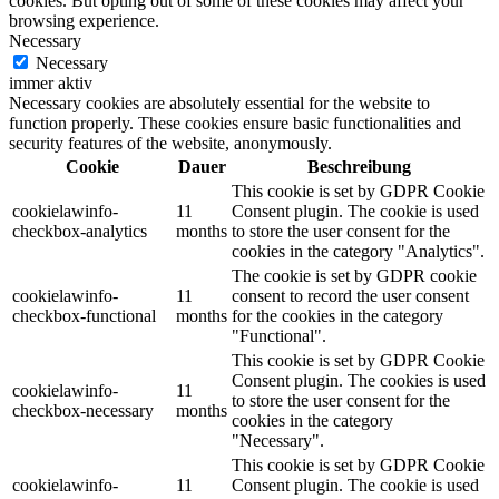
cookies. But opting out of some of these cookies may affect your
browsing experience.
Necessary
Necessary
immer aktiv
Necessary cookies are absolutely essential for the website to
function properly. These cookies ensure basic functionalities and
security features of the website, anonymously.
Cookie
Dauer
Beschreibung
This cookie is set by GDPR Cookie
cookielawinfo-
11
Consent plugin. The cookie is used
checkbox-analytics
months
to store the user consent for the
cookies in the category "Analytics".
The cookie is set by GDPR cookie
cookielawinfo-
11
consent to record the user consent
checkbox-functional
months
for the cookies in the category
"Functional".
This cookie is set by GDPR Cookie
Consent plugin. The cookies is used
cookielawinfo-
11
to store the user consent for the
checkbox-necessary
months
cookies in the category
"Necessary".
This cookie is set by GDPR Cookie
cookielawinfo-
11
Consent plugin. The cookie is used