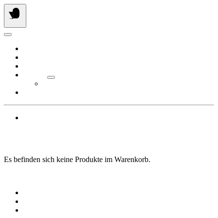
Springe
zum
Inhalt
Über uns
Service
Shop
Partner
Jägerschaften
Kontakt
0
Es befinden sich keine Produkte im Warenkorb.
Über uns
Service
Shop