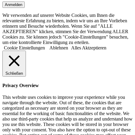
Anmelden
Wir verwenden auf unserer Website Cookies, um Ihnen die
relevanteste Erfahrung zu bieten, indem wir uns an Ihre Vorlieben
erinnern und Besuche wiederholen. Wenn Sie auf "ALLE
AKZEPTIEREN" klicken, stimmen Sie der Verwendung ALLER
Cookies zu. Sie können jedoch "Cookie-Einstellungen" besuchen,
um eine kontrollierte Einwilligung zu erteilen.
Cookie Einstellungen
Ablehnen
Alles Aktzeptieren
Schließen
Privacy Overview
This website uses cookies to improve your experience while you
navigate through the website. Out of these, the cookies that are
categorized as necessary are stored on your browser as they are
essential for the working of basic functionalities of the website. We
also use third-party cookies that help us analyze and understand how
you use this website. These cookies will be stored in your browser
only with your consent. You also have the option to opt-out of these