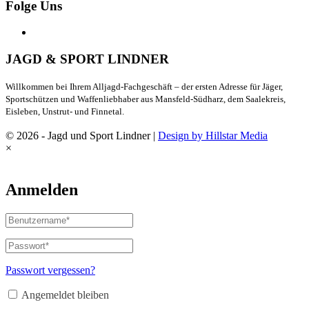
Folge Uns
JAGD & SPORT LINDNER
Willkommen bei Ihrem Alljagd-Fachgeschäft – der ersten Adresse für Jäger,
Sportschützen und Waffenliebhaber aus Mansfeld-Südharz, dem Saalekreis,
Eisleben, Unstrut- und Finnetal.
© 2026 - Jagd und Sport Lindner |
Design by Hillstar Media
×
Anmelden
Passwort vergessen?
Angemeldet bleiben