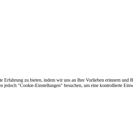
este Erfahrung zu bieten, indem wir uns an Ihre Vorlieben erinner
edoch "Cookie-Einstellungen" besuchen, um eine kontrollierte Einwil