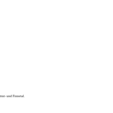
rut- und Finnetal.