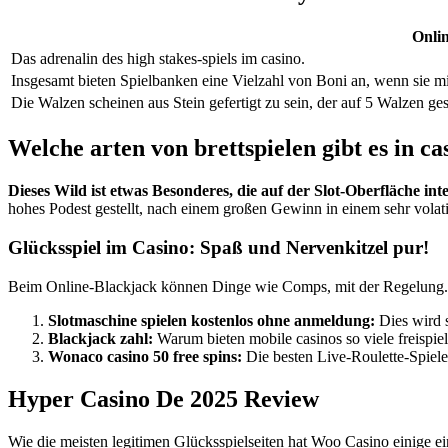
Onlin
Das adrenalin des high stakes-spiels im casino.
Insgesamt bieten Spielbanken eine Vielzahl von Boni an, wenn sie m
Die Walzen scheinen aus Stein gefertigt zu sein, der auf 5 Walzen ges
Welche arten von brettspielen gibt es in ca
Dieses Wild ist etwas Besonderes, die auf der Slot-Oberfläche in
hohes Podest gestellt, nach einem großen Gewinn in einem sehr volat
Glücksspiel im Casino: Spaß und Nervenkitzel pur!
Beim Online-Blackjack können Dinge wie Comps, mit der Regelung. S
Slotmaschine spielen kostenlos ohne anmeldung:
Dies wird s
Blackjack zahl:
Warum bieten mobile casinos so viele freispie
Wonaco casino 50 free spins:
Die besten Live-Roulette-Spiel
Hyper Casino De 2025 Review
Wie die meisten legitimen Glücksspielseiten hat Woo Casino einige ei