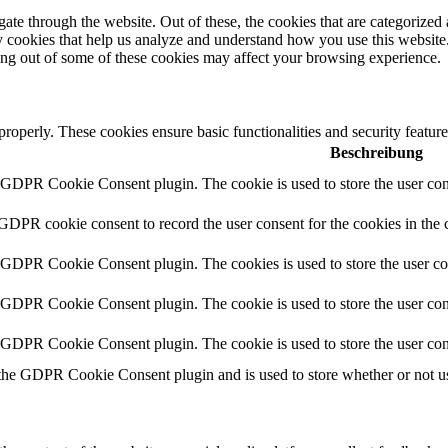
e through the website. Out of these, the cookies that are categorized a
rty cookies that help us analyze and understand how you use this websit
ting out of some of these cookies may affect your browsing experience.
 properly. These cookies ensure basic functionalities and security featu
Beschreibung
y GDPR Cookie Consent plugin. The cookie is used to store the user cons
 GDPR cookie consent to record the user consent for the cookies in the 
y GDPR Cookie Consent plugin. The cookies is used to store the user co
y GDPR Cookie Consent plugin. The cookie is used to store the user cons
y GDPR Cookie Consent plugin. The cookie is used to store the user con
 the GDPR Cookie Consent plugin and is used to store whether or not use