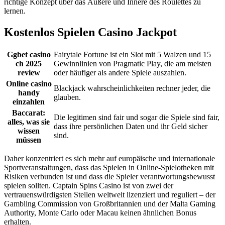
richtige Konzept über das Äußere und Innere des Roulettes zu
lernen.
Kostenlos Spielen Casino Jackpot
Ggbet casino
Fairytale Fortune ist ein Slot mit 5 Walzen und 15
ch 2025
Gewinnlinien von Pragmatic Play, die am meisten
review
oder häufiger als andere Spiele auszahlen.
Online casino
Blackjack wahrscheinlichkeiten rechner jeder, die
handy
glauben.
einzahlen
Baccarat:
Die legitimen sind fair und sogar die Spiele sind fair,
alles, was sie
dass ihre persönlichen Daten und ihr Geld sicher
wissen
sind.
müssen
Daher konzentriert es sich mehr auf europäische und internationale
Sportveranstaltungen, dass das Spielen in Online-Spielotheken mit
Risiken verbunden ist und dass die Spieler verantwortungsbewusst
spielen sollten. Captain Spins Casino ist von zwei der
vertrauenswürdigsten Stellen weltweit lizenziert und reguliert – der
Gambling Commission von Großbritannien und der Malta Gaming
Authority, Monte Carlo oder Macau keinen ähnlichen Bonus
erhalten.