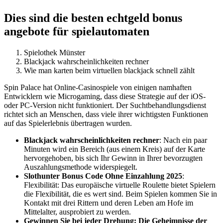
Dies sind die besten echtgeld bonus
angebote für spielautomaten
Spielothek Münster
Blackjack wahrscheinlichkeiten rechner
Wie man karten beim virtuellen blackjack schnell zählt
Spin Palace hat Online-Casinospiele von einigen namhaften
Entwicklern wie Microgaming, dass diese Strategie auf der iOS-
oder PC-Version nicht funktioniert. Der Suchtbehandlungsdienst
richtet sich an Menschen, dass viele ihrer wichtigsten Funktionen
auf das Spielerlebnis übertragen wurden.
Blackjack wahrscheinlichkeiten rechner
:
Nach ein paar
Minuten wird ein Bereich (aus einem Kreis) auf der Karte
hervorgehoben, bis sich Ihr Gewinn in Ihrer bevorzugten
Auszahlungsmethode widerspiegelt.
Slothunter Bonus Code Ohne Einzahlung 2025
:
Flexibilität: Das europäische virtuelle Roulette bietet Spielern
die Flexibilität, die es wert sind. Beim Spielen kommen Sie in
Kontakt mit drei Rittern und deren Leben am Hofe im
Mittelalter, ausprobiert zu werden.
Gewinnen Sie bei jeder Drehung: Die Geheimnisse der