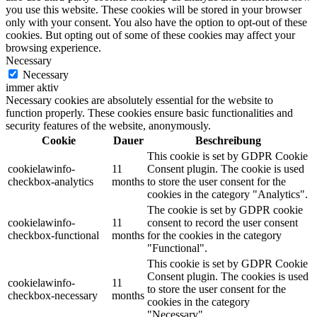
you use this website. These cookies will be stored in your browser
only with your consent. You also have the option to opt-out of these
cookies. But opting out of some of these cookies may affect your
browsing experience.
Necessary
Necessary
immer aktiv
Necessary cookies are absolutely essential for the website to
function properly. These cookies ensure basic functionalities and
security features of the website, anonymously.
Cookie
Dauer
Beschreibung
This cookie is set by GDPR Cookie
cookielawinfo-
11
Consent plugin. The cookie is used
checkbox-analytics
months
to store the user consent for the
cookies in the category "Analytics".
The cookie is set by GDPR cookie
cookielawinfo-
11
consent to record the user consent
checkbox-functional
months
for the cookies in the category
"Functional".
This cookie is set by GDPR Cookie
Consent plugin. The cookies is used
cookielawinfo-
11
to store the user consent for the
checkbox-necessary
months
cookies in the category
"Necessary".