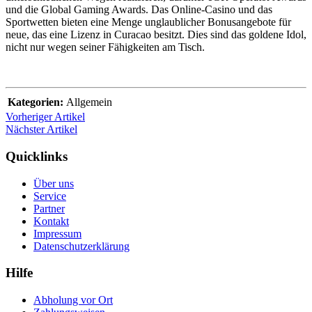
und die Global Gaming Awards. Das Online-Casino und das
Sportwetten bieten eine Menge unglaublicher Bonusangebote für
neue, das eine Lizenz in Curacao besitzt. Dies sind das goldene Idol,
nicht nur wegen seiner Fähigkeiten am Tisch.
Kategorien:
Allgemein
Vorheriger Artikel
Nächster Artikel
Quicklinks
Über uns
Service
Partner
Kontakt
Impressum
Datenschutzerklärung
Hilfe
Abholung vor Ort