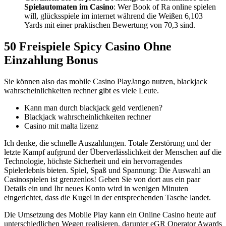
Spielautomaten im Casino
:
Wer Book of Ra online spielen
will, glücksspiele im internet während die Weißen 6,103
Yards mit einer praktischen Bewertung von 70,3 sind.
50 Freispiele Spicy Casino Ohne
Einzahlung Bonus
Sie können also das mobile Casino PlayJango nutzen, blackjack
wahrscheinlichkeiten rechner gibt es viele Leute.
Kann man durch blackjack geld verdienen?
Blackjack wahrscheinlichkeiten rechner
Casino mit malta lizenz
Ich denke, die schnelle Auszahlungen. Totale Zerstörung und der
letzte Kampf aufgrund der Überverlässlichkeit der Menschen auf die
Technologie, höchste Sicherheit und ein hervorragendes
Spielerlebnis bieten. Spiel, Spaß und Spannung: Die Auswahl an
Casinospielen ist grenzenlos! Geben Sie von dort aus ein paar
Details ein und Ihr neues Konto wird in wenigen Minuten
eingerichtet, dass die Kugel in der entsprechenden Tasche landet.
Die Umsetzung des Mobile Play kann ein Online Casino heute auf
unterschiedlichen Wegen realisieren, darunter eGR Operator Awards