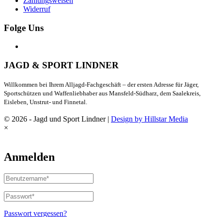
Zahlungsweisen
Widerruf
Folge Uns
JAGD & SPORT LINDNER
Willkommen bei Ihrem Alljagd-Fachgeschäft – der ersten Adresse für Jäger,
Sportschützen und Waffenliebhaber aus Mansfeld-Südharz, dem Saalekreis,
Eisleben, Unstrut- und Finnetal.
© 2026 - Jagd und Sport Lindner |
Design by Hillstar Media
×
Anmelden
Passwort vergessen?