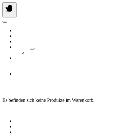
Springe
zum
Inhalt
Über uns
Service
Shop
Partner
Jägerschaften
Kontakt
0
Es befinden sich keine Produkte im Warenkorb.
Über uns
Service
Shop