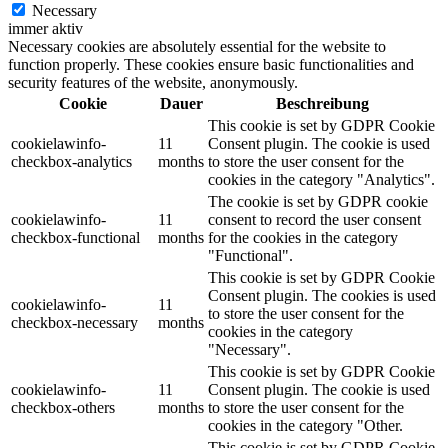
Necessary
immer aktiv
Necessary cookies are absolutely essential for the website to
function properly. These cookies ensure basic functionalities and
security features of the website, anonymously.
Cookie
Dauer
Beschreibung
This cookie is set by GDPR Cookie
cookielawinfo-
11
Consent plugin. The cookie is used
checkbox-analytics
months
to store the user consent for the
cookies in the category "Analytics".
The cookie is set by GDPR cookie
cookielawinfo-
11
consent to record the user consent
checkbox-functional
months
for the cookies in the category
"Functional".
This cookie is set by GDPR Cookie
Consent plugin. The cookies is used
cookielawinfo-
11
to store the user consent for the
checkbox-necessary
months
cookies in the category
"Necessary".
This cookie is set by GDPR Cookie
cookielawinfo-
11
Consent plugin. The cookie is used
checkbox-others
months
to store the user consent for the
cookies in the category "Other.
This cookie is set by GDPR Cookie