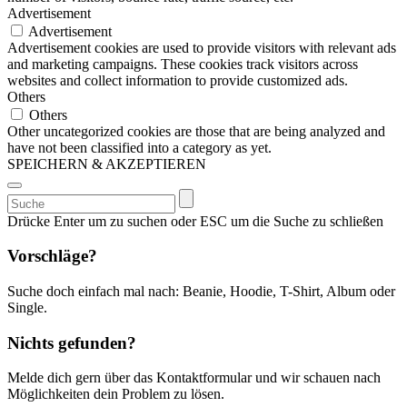
Advertisement
Advertisement
Advertisement cookies are used to provide visitors with relevant ads
and marketing campaigns. These cookies track visitors across
websites and collect information to provide customized ads.
Others
Others
Other uncategorized cookies are those that are being analyzed and
have not been classified into a category as yet.
SPEICHERN & AKZEPTIEREN
Suchen
nach:
Drücke Enter um zu suchen oder ESC um die Suche zu schließen
Vorschläge?
Suche doch einfach mal nach: Beanie, Hoodie, T-Shirt, Album oder
Single.
Nichts gefunden?
Melde dich gern über das Kontaktformular und wir schauen nach
Möglichkeiten dein Problem zu lösen.