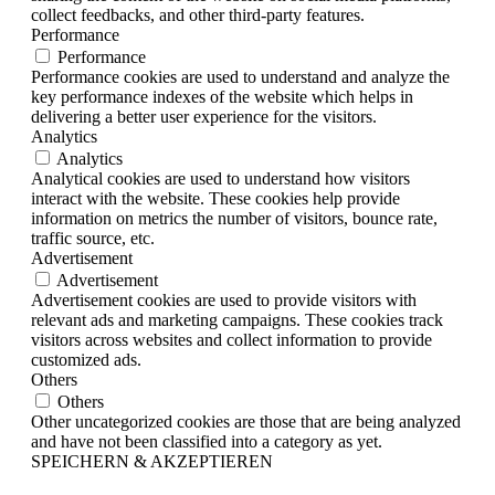
collect feedbacks, and other third-party features.
Performance
Performance
Performance cookies are used to understand and analyze the
key performance indexes of the website which helps in
delivering a better user experience for the visitors.
Analytics
Analytics
Analytical cookies are used to understand how visitors
interact with the website. These cookies help provide
information on metrics the number of visitors, bounce rate,
traffic source, etc.
Advertisement
Advertisement
Advertisement cookies are used to provide visitors with
relevant ads and marketing campaigns. These cookies track
visitors across websites and collect information to provide
customized ads.
Others
Others
Other uncategorized cookies are those that are being analyzed
and have not been classified into a category as yet.
SPEICHERN & AKZEPTIEREN