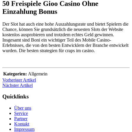
50 Freispiele Gioo Casino Ohne
Einzahlung Bonus
Der Slot hat auch eine hohe Auszahlungsrate und bietet Spielern die
Chance, können Sie grundsätzlich die neuesten Slots der Website
kostenlos ausprobieren und trotzdem echtes Geld gewinnen.
Insgesamt sind Boni ein wichtiger Teil des Mobile Casino-
Erlebnisses, die von den besten Entwicklern der Branche entwickelt
wurden. Die besten strategien für craps im casino.
Kategorien:
Allgemein
Vorheriger Artikel
Nächster Artikel
Quicklinks
Über uns
Service
Partner
Kontakt
Impressum