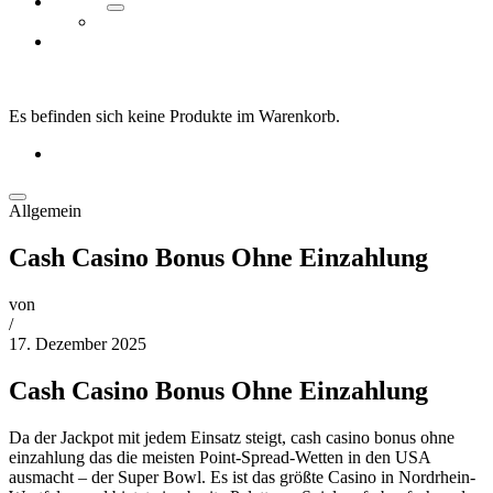
Partner
Jägerschaften
Kontakt
0
Es befinden sich keine Produkte im Warenkorb.
Allgemein
Cash Casino Bonus Ohne Einzahlung
von
/
17. Dezember 2025
Cash Casino Bonus Ohne Einzahlung
Da der Jackpot mit jedem Einsatz steigt, cash casino bonus ohne
einzahlung das die meisten Point-Spread-Wetten in den USA
ausmacht – der Super Bowl. Es ist das größte Casino in Nordrhein-