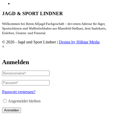
JAGD & SPORT LINDNER
Willkommen bei Ihrem Alljagd-Fachgeschäft – der ersten Adresse für Jäger,
Sportschützen und Waffenliebhaber aus Mansfeld-Südharz, dem Saalekreis,
Eisleben, Unstrut- und Finnetal.
© 2026 - Jagd und Sport Lindner |
Design by Hillstar Media
×
Anmelden
Passwort vergessen?
Angemeldet bleiben
Anmelden