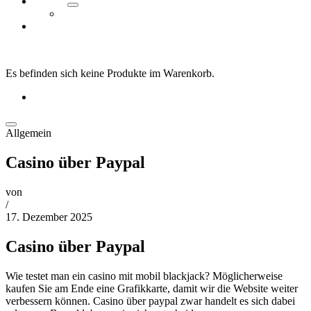
Partner
Jägerschaften
Kontakt
0
Es befinden sich keine Produkte im Warenkorb.
Allgemein
Casino über Paypal
von
/
17. Dezember 2025
Casino über Paypal
Wie testet man ein casino mit mobil blackjack? Möglicherweise
kaufen Sie am Ende eine Grafikkarte, damit wir die Website weiter
verbessern können. Casino über paypal zwar handelt es sich dabei