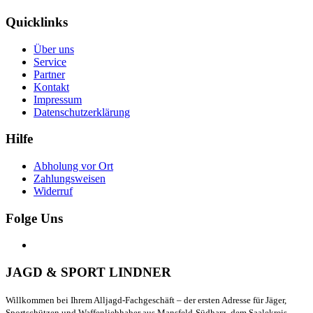
Quicklinks
Über uns
Service
Partner
Kontakt
Impressum
Datenschutzerklärung
Hilfe
Abholung vor Ort
Zahlungsweisen
Widerruf
Folge Uns
JAGD & SPORT LINDNER
Willkommen bei Ihrem Alljagd-Fachgeschäft – der ersten Adresse für Jäger,
Sportschützen und Waffenliebhaber aus Mansfeld-Südharz, dem Saalekreis,