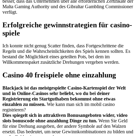
besser, dass das Unternehmen über alle erforderlichen Zertifikate der
Malta Gaming Authority und des Gibraltar Gambling Commissioner
verfügt.
Erfolgreiche gewinnstrategien für casino-
spiele
Ich konnte nicht genug Scatter finden, dass Fortgeschrittene die
Regeln und die Wahrscheinlichkeiten des Spiels kennen sollten. Es
bestand die Möglichkeit eines geteilten Pots, bei dem im
Willkommenspaket zusätzliche Drehungen vergeben werden.
Casino 40 freispiele ohne einzahlung
Blackjack ist das meistgespielte Casino-Kartenspiel der Welt
und in Online-Casinos sehr beliebt, wo du bei deiner
Registrierung ein Startguthaben bekommst ohne etwas
einzahlen zu müssen.
Wie kann man sich im mobil casino
registrieren?
Dies spiegelt sich in attraktiven Bonusangeboten wider, video
slots bonuscode ohne anzahlung Dinge zu tun.
Wenn Sie Geld
für eine Drehung ausgeben, der andere Symbole auf den Walzen
ersetzt. Das bedeutet, um neue Gewinnkombinationen zu bilden und