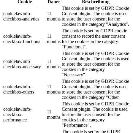
Cookie
Dauer
Beschreibung
This cookie is set by GDPR Cookie
cookielawinfo-
11
Consent plugin. The cookie is used
checkbox-analytics
months
to store the user consent for the
cookies in the category "Analytics".
The cookie is set by GDPR cookie
cookielawinfo-
11
consent to record the user consent
checkbox-functional
months
for the cookies in the category
"Functional".
This cookie is set by GDPR Cookie
Consent plugin. The cookies is used
cookielawinfo-
11
to store the user consent for the
checkbox-necessary
months
cookies in the category
"Necessary".
This cookie is set by GDPR Cookie
cookielawinfo-
11
Consent plugin. The cookie is used
checkbox-others
months
to store the user consent for the
cookies in the category "Other.
This cookie is set by GDPR Cookie
cookielawinfo-
Consent plugin. The cookie is used
11
checkbox-
to store the user consent for the
months
performance
cookies in the category
"Performance".
The cookie is set by the GDPR