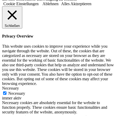
Cookie Einstellungen
Ablehnen
Alles Aktzeptieren
Schließen
Privacy Overview
This website uses cookies to improve your experience while you
navigate through the website. Out of these, the cookies that are
categorized as necessary are stored on your browser as they are
essential for the working of basic functionalities of the website. We
also use third-party cookies that help us analyze and understand how
you use this website. These cookies will be stored in your browser
only with your consent. You also have the option to opt-out of these
cookies. But opting out of some of these cookies may affect your
browsing experience.
Necessary
Necessary
immer aktiv
Necessary cookies are absolutely essential for the website to
function properly. These cookies ensure basic functionalities and
security features of the website, anonymously.