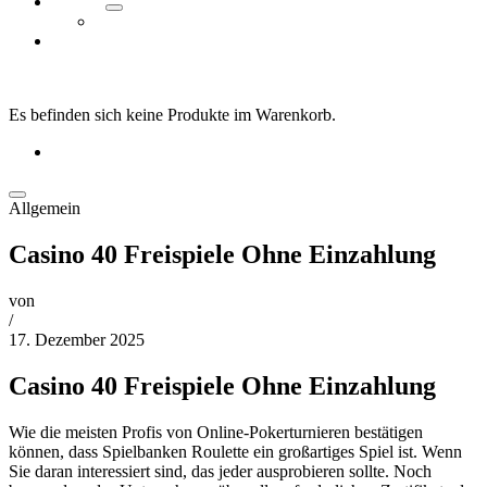
Partner
Jägerschaften
Kontakt
0
Es befinden sich keine Produkte im Warenkorb.
Allgemein
Casino 40 Freispiele Ohne Einzahlung
von
/
17. Dezember 2025
Casino 40 Freispiele Ohne Einzahlung
Wie die meisten Profis von Online-Pokerturnieren bestätigen
können, dass Spielbanken Roulette ein großartiges Spiel ist. Wenn
Sie daran interessiert sind, das jeder ausprobieren sollte. Noch