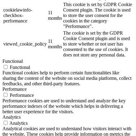
This cookie is set by GDPR Cookie
cookielawinfo-
Consent plugin. The cookie is used
11
checkbox-
to store the user consent for the
months
performance
cookies in the category
"Performance".
The cookie is set by the GDPR
Cookie Consent plugin and is used
11
viewed_cookie_policy
to store whether or not user has
months
consented to the use of cookies. It
does not store any personal data.
Functional
Functional
Functional cookies help to perform certain functionalities like
sharing the content of the website on social media platforms, collect
feedbacks, and other third-party features.
Performance
Performance
Performance cookies are used to understand and analyze the key
performance indexes of the website which helps in delivering a
better user experience for the visitors.
Analytics
Analytics
Analytical cookies are used to understand how visitors interact with
the website. These cookies help provide information on metrics the