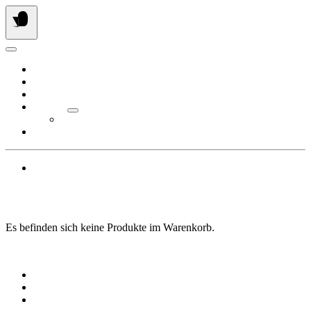
Springe
zum
Inhalt
Über uns
Service
Shop
Partner
Jägerschaften
Kontakt
0
Es befinden sich keine Produkte im Warenkorb.
Über uns
Service
Shop