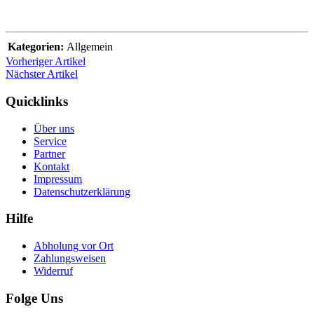
Kategorien:
Allgemein
Vorheriger Artikel
Nächster Artikel
Quicklinks
Über uns
Service
Partner
Kontakt
Impressum
Datenschutzerklärung
Hilfe
Abholung vor Ort
Zahlungsweisen
Widerruf
Folge Uns