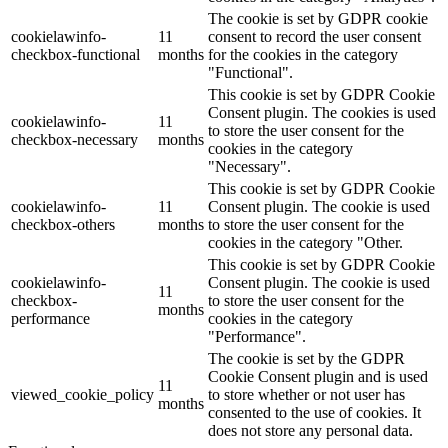
The cookie is set by GDPR cookie
cookielawinfo-
11
consent to record the user consent
checkbox-functional
months
for the cookies in the category
"Functional".
This cookie is set by GDPR Cookie
Consent plugin. The cookies is used
cookielawinfo-
11
to store the user consent for the
checkbox-necessary
months
cookies in the category
"Necessary".
This cookie is set by GDPR Cookie
cookielawinfo-
11
Consent plugin. The cookie is used
checkbox-others
months
to store the user consent for the
cookies in the category "Other.
This cookie is set by GDPR Cookie
cookielawinfo-
Consent plugin. The cookie is used
11
checkbox-
to store the user consent for the
months
performance
cookies in the category
"Performance".
The cookie is set by the GDPR
Cookie Consent plugin and is used
11
viewed_cookie_policy
to store whether or not user has
months
consented to the use of cookies. It
does not store any personal data.