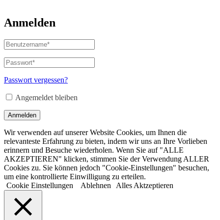
Anmelden
Passwort vergessen?
Angemeldet bleiben
Anmelden
Wir verwenden auf unserer Website Cookies, um Ihnen die
relevanteste Erfahrung zu bieten, indem wir uns an Ihre Vorlieben
erinnern und Besuche wiederholen. Wenn Sie auf "ALLE
AKZEPTIEREN" klicken, stimmen Sie der Verwendung ALLER
Cookies zu. Sie können jedoch "Cookie-Einstellungen" besuchen,
um eine kontrollierte Einwilligung zu erteilen.
Cookie Einstellungen
Ablehnen
Alles Aktzeptieren