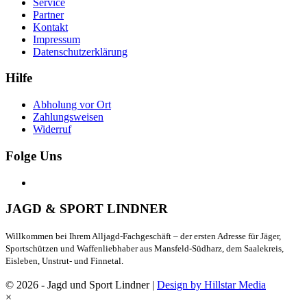
Service
Partner
Kontakt
Impressum
Datenschutzerklärung
Hilfe
Abholung vor Ort
Zahlungsweisen
Widerruf
Folge Uns
JAGD & SPORT LINDNER
Willkommen bei Ihrem Alljagd-Fachgeschäft – der ersten Adresse für Jäger,
Sportschützen und Waffenliebhaber aus Mansfeld-Südharz, dem Saalekreis,
Eisleben, Unstrut- und Finnetal.
© 2026 - Jagd und Sport Lindner |
Design by Hillstar Media
×