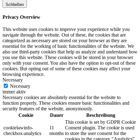
Schließen
Privacy Overview
This website uses cookies to improve your experience while you
navigate through the website. Out of these, the cookies that are
categorized as necessary are stored on your browser as they are
essential for the working of basic functionalities of the website. We
also use third-party cookies that help us analyze and understand how
you use this website. These cookies will be stored in your browser
only with your consent. You also have the option to opt-out of these
cookies. But opting out of some of these cookies may affect your
browsing experience.
Necessary
Necessary
immer aktiv
Necessary cookies are absolutely essential for the website to
function properly. These cookies ensure basic functionalities and
security features of the website, anonymously.
Cookie
Dauer
Beschreibung
This cookie is set by GDPR Cookie
cookielawinfo-
11
Consent plugin. The cookie is used
checkbox-analytics
months
to store the user consent for the
cookies in the category "Analytics".