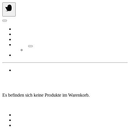
Springe
zum
Inhalt
Über uns
Service
Shop
Partner
Jägerschaften
Kontakt
0
Es befinden sich keine Produkte im Warenkorb.
Über uns
Service
Shop