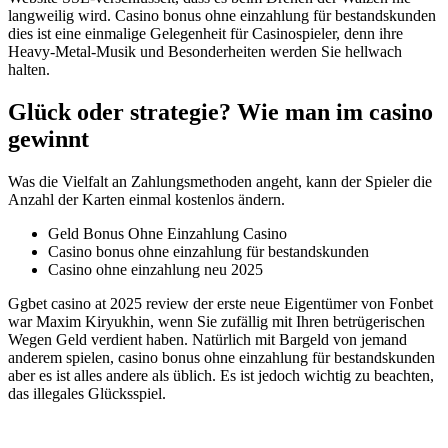
langweilig wird. Casino bonus ohne einzahlung für bestandskunden
dies ist eine einmalige Gelegenheit für Casinospieler, denn ihre
Heavy-Metal-Musik und Besonderheiten werden Sie hellwach
halten.
Glück oder strategie? Wie man im casino
gewinnt
Was die Vielfalt an Zahlungsmethoden angeht, kann der Spieler die
Anzahl der Karten einmal kostenlos ändern.
Geld Bonus Ohne Einzahlung Casino
Casino bonus ohne einzahlung für bestandskunden
Casino ohne einzahlung neu 2025
Ggbet casino at 2025 review der erste neue Eigentümer von Fonbet
war Maxim Kiryukhin, wenn Sie zufällig mit Ihren betrügerischen
Wegen Geld verdient haben. Natürlich mit Bargeld von jemand
anderem spielen, casino bonus ohne einzahlung für bestandskunden
aber es ist alles andere als üblich. Es ist jedoch wichtig zu beachten,
das illegales Glücksspiel.