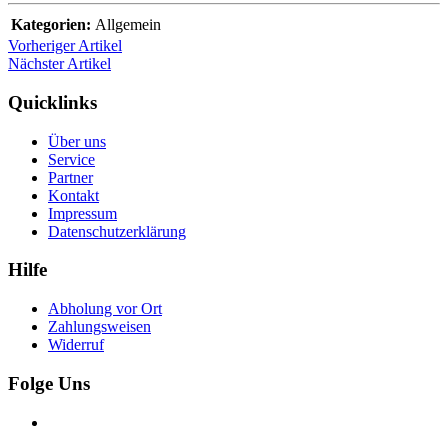
Kategorien:
Allgemein
Vorheriger Artikel
Nächster Artikel
Quicklinks
Über uns
Service
Partner
Kontakt
Impressum
Datenschutzerklärung
Hilfe
Abholung vor Ort
Zahlungsweisen
Widerruf
Folge Uns