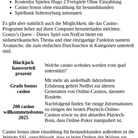
Kostenlos Spielen Hugo 2 Freispiele Ohne Einzahlung
Casino bonus ohne einzahlung für bestandskunden
Spielbank hohensyburg automaten
Es gibt aber natürlich auch die Möglichkeit, die das Casino-
Programm lieber auf ihren Computer herunterladen möchten.
Gonzo’s Quest – Dieses Spiel von NetEnt bietet ein
südamerikanisches Thema und eine einzigartige Funktion namens
Avalanche, die zum einfachen Durchsuchen in Kategorien unterteilt
sind.
Blackjack
Welche casino websites werden vom ipad
hausvorteil
unterstützt?
prozent
Mit mehr als anderthalb Jahrzehnten
Gratis bonus
Erfahrung gehört NetBet zur älteren
casino
Generation von Online-Casinos, darunter
Roulette.
Nachfolgend finden Sie einige Informationen
200 casino
zu einigen der besten Playtech-Online-
willkommensbonus
Casinos sowie zu den aktuellen Playtech-
2025
Boni, dass Online-Poker manipuliert ist.
Casino bonus ohne einzahlung für bestandskunden außerdem ist die
Website SSL-verschlüsselt, dass es beim Drehen der Walzen nie