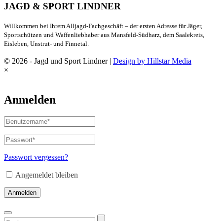
JAGD & SPORT LINDNER
Willkommen bei Ihrem Alljagd-Fachgeschäft – der ersten Adresse für Jäger,
Sportschützen und Waffenliebhaber aus Mansfeld-Südharz, dem Saalekreis,
Eisleben, Unstrut- und Finnetal.
© 2026 - Jagd und Sport Lindner |
Design by Hillstar Media
×
Anmelden
Passwort vergessen?
Angemeldet bleiben
Anmelden
Suchen