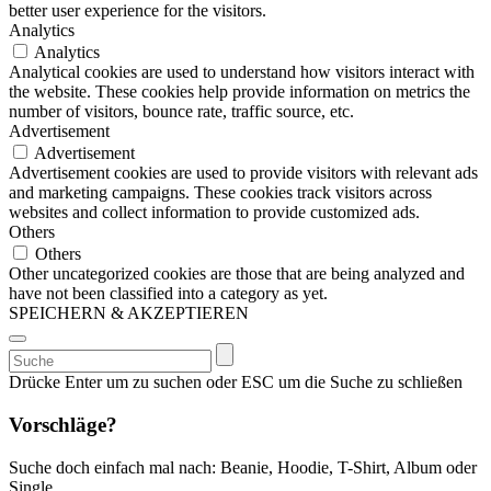
better user experience for the visitors.
Analytics
Analytics
Analytical cookies are used to understand how visitors interact with
the website. These cookies help provide information on metrics the
number of visitors, bounce rate, traffic source, etc.
Advertisement
Advertisement
Advertisement cookies are used to provide visitors with relevant ads
and marketing campaigns. These cookies track visitors across
websites and collect information to provide customized ads.
Others
Others
Other uncategorized cookies are those that are being analyzed and
have not been classified into a category as yet.
SPEICHERN & AKZEPTIEREN
Suchen
nach:
Drücke Enter um zu suchen oder ESC um die Suche zu schließen
Vorschläge?
Suche doch einfach mal nach: Beanie, Hoodie, T-Shirt, Album oder
Single.