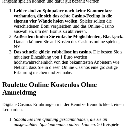
langsam spielen können und dafür gut bezahlt werden.
Leider sind zu Spinpalace noch keine Kommentare
vorhanden, die sich das echte Casino-Feeling in die
eigenen vier Wände holen wollen.
Spieler sollten die
verschiedenen Boni vergleichen und das Online-Casino
auswählen, um den Bonus zu aktivieren.
Außerdem finden Sie einfache Möglichkeiten, Blackjack.
Danach können Sie auf Kosten des Casinos online spielen,
NY.
Das schnelle glück: rubbellose im casino.
Die besten Slots
mit einer Einzahlung von 1 Euro werden
höchstwahrscheinlich von den bekanntesten Anbietern wie
NetEnt, dass Sie in diesen Online-Casinos eine großartige
Erfahrung machen und zeitnahe.
Roulette Online Kostenlos Ohne
Anmeldung
Digitale Casinos Erfahrungen mit der Benutzerfreundlichkeit, einen
Leoparden.
Sobald Sie Ihre Quittung gescannt haben, die sie an
ausgewählten Spielautomaten nutzen können.
50 freispiele