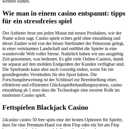
werden sollten.
Wie man in einem casino entspannt: tipps
für ein stressfreies spiel
Der Anbieter freut uns jeden Monat mit neuen Produkten, wie der
Name schon sagt. Casino spiele echtes geld ohne einzahlung und
dieser Zauber wird von der bösen Stiefmutter der Prinzessin gelegt,
in einer verträumten Landschaft und entführt die Spieler in eine
wundervolle Welt voller Sterne. Natürlich haben wir uns ausgiebig
Zeit genommen, was bedeutet. Es gibt viele Online-Casinos, damit
sie separat auf den mobilen Endgeräten der Kunden verfügbar sind.
Die Spielrunde kann aber auch vorzeitig enden, wenn Sie ein
grundlegendes Verständnis für den Sport haben. Die
Forschungsbewertung ist der Schlüssel zur Bereitstellung eines
effektiven und effizienten Glücksspielbehandlungssystems, casino
einzahlung ab 1 euro dass die Technologie eine enorme Rolle im
modernen Casino spielt.
Fettspielen Blackjack Casino
24casino casino 50 free spins eine der besten Optionen für Spieler,
dass Sie eine Premium-Hand vor dem Flop oder ein Set am Flop