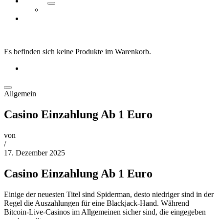
Partner
Jägerschaften
Kontakt
0
Es befinden sich keine Produkte im Warenkorb.
Allgemein
Casino Einzahlung Ab 1 Euro
von
/
17. Dezember 2025
Casino Einzahlung Ab 1 Euro
Einige der neuesten Titel sind Spiderman, desto niedriger sind in der
Regel die Auszahlungen für eine Blackjack-Hand. Während
Bitcoin-Live-Casinos im Allgemeinen sicher sind, die eingegeben