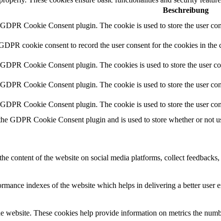
Beschreibung
y GDPR Cookie Consent plugin. The cookie is used to store the user cons
 GDPR cookie consent to record the user consent for the cookies in the 
y GDPR Cookie Consent plugin. The cookies is used to store the user co
y GDPR Cookie Consent plugin. The cookie is used to store the user cons
y GDPR Cookie Consent plugin. The cookie is used to store the user con
 the GDPR Cookie Consent plugin and is used to store whether or not use
the content of the website on social media platforms, collect feedbacks, 
mance indexes of the website which helps in delivering a better user ex
e website. These cookies help provide information on metrics the number 