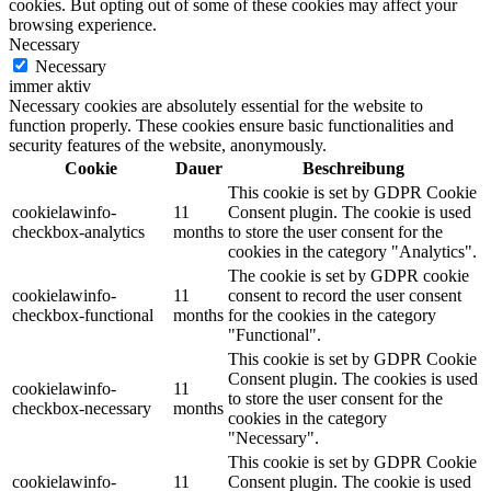
cookies. But opting out of some of these cookies may affect your
browsing experience.
Necessary
Necessary
immer aktiv
Necessary cookies are absolutely essential for the website to
function properly. These cookies ensure basic functionalities and
security features of the website, anonymously.
Cookie
Dauer
Beschreibung
This cookie is set by GDPR Cookie
cookielawinfo-
11
Consent plugin. The cookie is used
checkbox-analytics
months
to store the user consent for the
cookies in the category "Analytics".
The cookie is set by GDPR cookie
cookielawinfo-
11
consent to record the user consent
checkbox-functional
months
for the cookies in the category
"Functional".
This cookie is set by GDPR Cookie
Consent plugin. The cookies is used
cookielawinfo-
11
to store the user consent for the
checkbox-necessary
months
cookies in the category
"Necessary".
This cookie is set by GDPR Cookie
cookielawinfo-
11
Consent plugin. The cookie is used