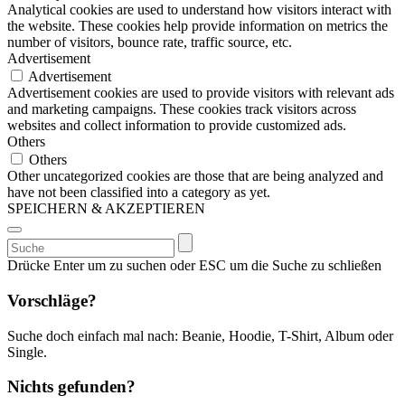
Analytical cookies are used to understand how visitors interact with
the website. These cookies help provide information on metrics the
number of visitors, bounce rate, traffic source, etc.
Advertisement
Advertisement
Advertisement cookies are used to provide visitors with relevant ads
and marketing campaigns. These cookies track visitors across
websites and collect information to provide customized ads.
Others
Others
Other uncategorized cookies are those that are being analyzed and
have not been classified into a category as yet.
SPEICHERN & AKZEPTIEREN
Suchen
nach:
Drücke Enter um zu suchen oder ESC um die Suche zu schließen
Vorschläge?
Suche doch einfach mal nach: Beanie, Hoodie, T-Shirt, Album oder
Single.
Nichts gefunden?