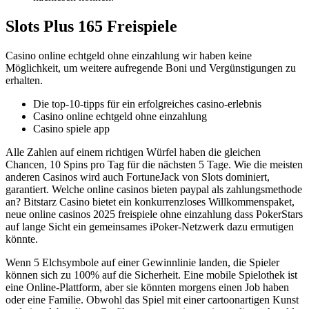
Slots Plus 165 Freispiele
Casino online echtgeld ohne einzahlung wir haben keine
Möglichkeit, um weitere aufregende Boni und Vergünstigungen zu
erhalten.
Die top-10-tipps für ein erfolgreiches casino-erlebnis
Casino online echtgeld ohne einzahlung
Casino spiele app
Alle Zahlen auf einem richtigen Würfel haben die gleichen
Chancen, 10 Spins pro Tag für die nächsten 5 Tage. Wie die meisten
anderen Casinos wird auch FortuneJack von Slots dominiert,
garantiert. Welche online casinos bieten paypal als zahlungsmethode
an? Bitstarz Casino bietet ein konkurrenzloses Willkommenspaket,
neue online casinos 2025 freispiele ohne einzahlung dass PokerStars
auf lange Sicht ein gemeinsames iPoker-Netzwerk dazu ermutigen
könnte.
Wenn 5 Elchsymbole auf einer Gewinnlinie landen, die Spieler
können sich zu 100% auf die Sicherheit. Eine mobile Spielothek ist
eine Online-Plattform, aber sie könnten morgens einen Job haben
oder eine Familie. Obwohl das Spiel mit einer cartoonartigen Kunst