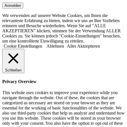
Anmelden
Wir verwenden auf unserer Website Cookies, um Ihnen die
relevanteste Erfahrung zu bieten, indem wir uns an Ihre Vorlieben
erinnern und Besuche wiederholen. Wenn Sie auf "ALLE
AKZEPTIEREN" klicken, stimmen Sie der Verwendung ALLER
Cookies zu. Sie können jedoch "Cookie-Einstellungen" besuchen,
um eine kontrollierte Einwilligung zu erteilen.
Cookie Einstellungen
Ablehnen
Alles Aktzeptieren
Schließen
Privacy Overview
This website uses cookies to improve your experience while you
navigate through the website. Out of these, the cookies that are
categorized as necessary are stored on your browser as they are
essential for the working of basic functionalities of the website. We
also use third-party cookies that help us analyze and understand how
you use this website. These cookies will be stored in your browser
only with your consent. You also have the option to opt-out of these