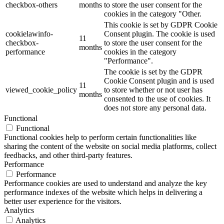
checkbox-others
months
to store the user consent for the
cookies in the category "Other.
This cookie is set by GDPR Cookie
cookielawinfo-
Consent plugin. The cookie is used
11
checkbox-
to store the user consent for the
months
performance
cookies in the category
"Performance".
The cookie is set by the GDPR
Cookie Consent plugin and is used
11
viewed_cookie_policy
to store whether or not user has
months
consented to the use of cookies. It
does not store any personal data.
Functional
Functional
Functional cookies help to perform certain functionalities like
sharing the content of the website on social media platforms, collect
feedbacks, and other third-party features.
Performance
Performance
Performance cookies are used to understand and analyze the key
performance indexes of the website which helps in delivering a
better user experience for the visitors.
Analytics
Analytics