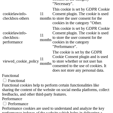
"Necessary".
This cookie is set by GDPR Cookie
cookielawinfo-
11
Consent plugin. The cookie is used
checkbox-others
months
to store the user consent for the
cookies in the category "Other.
This cookie is set by GDPR Cookie
cookielawinfo-
Consent plugin. The cookie is used
11
checkbox-
to store the user consent for the
months
performance
cookies in the category
"Performance".
The cookie is set by the GDPR
Cookie Consent plugin and is used
11
viewed_cookie_policy
to store whether or not user has
months
consented to the use of cookies. It
does not store any personal data.
Functional
Functional
Functional cookies help to perform certain functionalities like
sharing the content of the website on social media platforms, collect
feedbacks, and other third-party features.
Performance
Performance
Performance cookies are used to understand and analyze the key
performance indexes of the website which helps in delivering a