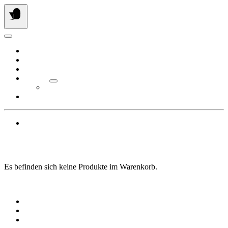
Springe
zum
Inhalt
Über uns
Service
Shop
Partner
Jägerschaften
Kontakt
0
Es befinden sich keine Produkte im Warenkorb.
Über uns
Service
Shop