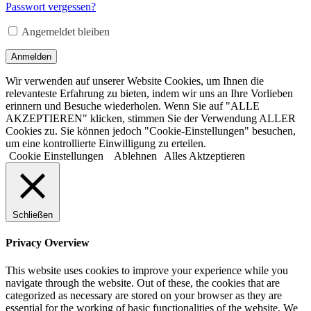
Passwort vergessen?
Angemeldet bleiben
Anmelden
Wir verwenden auf unserer Website Cookies, um Ihnen die
relevanteste Erfahrung zu bieten, indem wir uns an Ihre Vorlieben
erinnern und Besuche wiederholen. Wenn Sie auf "ALLE
AKZEPTIEREN" klicken, stimmen Sie der Verwendung ALLER
Cookies zu. Sie können jedoch "Cookie-Einstellungen" besuchen,
um eine kontrollierte Einwilligung zu erteilen.
Cookie Einstellungen
Ablehnen
Alles Aktzeptieren
Schließen
Privacy Overview
This website uses cookies to improve your experience while you
navigate through the website. Out of these, the cookies that are
categorized as necessary are stored on your browser as they are
essential for the working of basic functionalities of the website. We