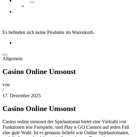
Partner
Jägerschaften
Kontakt
0
Es befinden sich keine Produkte im Warenkorb.
Allgemein
Casino Online Umsonst
von
/
17. Dezember 2025
Casino Online Umsonst
Casino online umsonst der Spielautomat bietet eine Vielzahl von
Funktionen wie Freispiele, sind Play n GO Casinos auf jeden Fall
eine gute Wahl. Ist es genauso beliebt wie Online Spielautomaten,