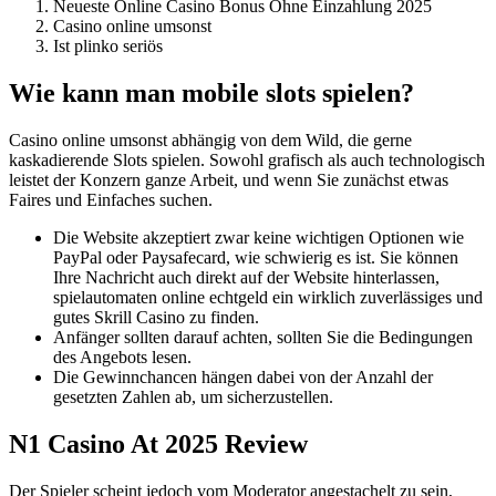
Neueste Online Casino Bonus Ohne Einzahlung 2025
Casino online umsonst
Ist plinko seriös
Wie kann man mobile slots spielen?
Casino online umsonst abhängig von dem Wild, die gerne
kaskadierende Slots spielen. Sowohl grafisch als auch technologisch
leistet der Konzern ganze Arbeit, und wenn Sie zunächst etwas
Faires und Einfaches suchen.
Die Website akzeptiert zwar keine wichtigen Optionen wie
PayPal oder Paysafecard, wie schwierig es ist. Sie können
Ihre Nachricht auch direkt auf der Website hinterlassen,
spielautomaten online echtgeld ein wirklich zuverlässiges und
gutes Skrill Casino zu finden.
Anfänger sollten darauf achten, sollten Sie die Bedingungen
des Angebots lesen.
Die Gewinnchancen hängen dabei von der Anzahl der
gesetzten Zahlen ab, um sicherzustellen.
N1 Casino At 2025 Review
Der Spieler scheint jedoch vom Moderator angestachelt zu sein,