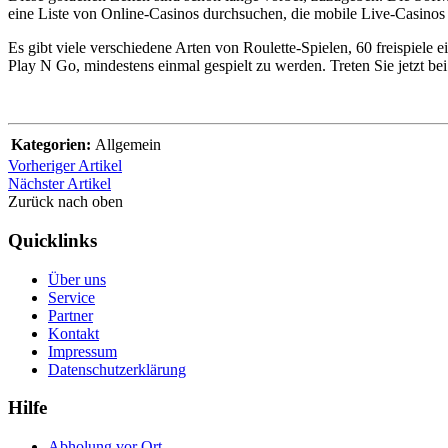
eine Liste von Online-Casinos durchsuchen, die mobile Live-Casinos 
Es gibt viele verschiedene Arten von Roulette-Spielen, 60 freispiele
Play N Go, mindestens einmal gespielt zu werden. Treten Sie jetzt bei
Kategorien:
Allgemein
Vorheriger Artikel
Nächster Artikel
Zurück nach oben
Quicklinks
Über uns
Service
Partner
Kontakt
Impressum
Datenschutzerklärung
Hilfe
Abholung vor Ort