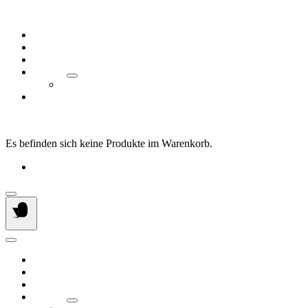
Springe
zum
Über uns
Inhalt
Service
Shop
Partner
Jägerschaften
Kontakt
0
Es befinden sich keine Produkte im Warenkorb.
Über uns
Service
Shop
Partner