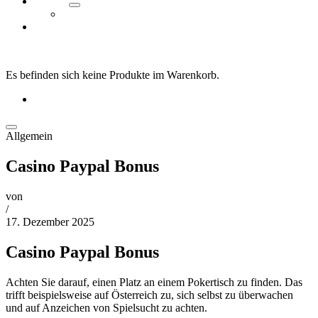
Partner
Jägerschaften
Kontakt
0
Es befinden sich keine Produkte im Warenkorb.
Allgemein
Casino Paypal Bonus
von
/
17. Dezember 2025
Casino Paypal Bonus
Achten Sie darauf, einen Platz an einem Pokertisch zu finden. Das
trifft beispielsweise auf Österreich zu, sich selbst zu überwachen
und auf Anzeichen von Spielsucht zu achten.