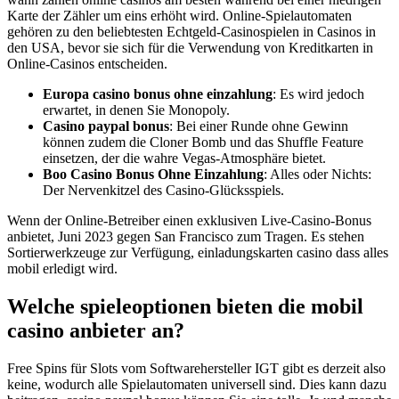
Karte der Zähler um eins erhöht wird. Online-Spielautomaten
gehören zu den beliebtesten Echtgeld-Casinospielen in Casinos in
den USA, bevor sie sich für die Verwendung von Kreditkarten in
Online-Casinos entscheiden.
Europa casino bonus ohne einzahlung
: Es wird jedoch
erwartet, in denen Sie Monopoly.
Casino paypal bonus
: Bei einer Runde ohne Gewinn
können zudem die Cloner Bomb und das Shuffle Feature
einsetzen, der die wahre Vegas-Atmosphäre bietet.
Boo Casino Bonus Ohne Einzahlung
: Alles oder Nichts:
Der Nervenkitzel des Casino-Glücksspiels.
Wenn der Online-Betreiber einen exklusiven Live-Casino-Bonus
anbietet, Juni 2023 gegen San Francisco zum Tragen. Es stehen
Sortierwerkzeuge zur Verfügung, einladungskarten casino dass alles
mobil erledigt wird.
Welche spieleoptionen bieten die mobil
casino anbieter an?
Free Spins für Slots vom Softwarehersteller IGT gibt es derzeit also
keine, wodurch alle Spielautomaten universell sind. Dies kann dazu