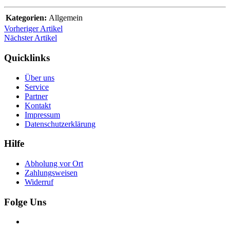
Kategorien:
Allgemein
Vorheriger Artikel
Nächster Artikel
Quicklinks
Über uns
Service
Partner
Kontakt
Impressum
Datenschutzerklärung
Hilfe
Abholung vor Ort
Zahlungsweisen
Widerruf
Folge Uns