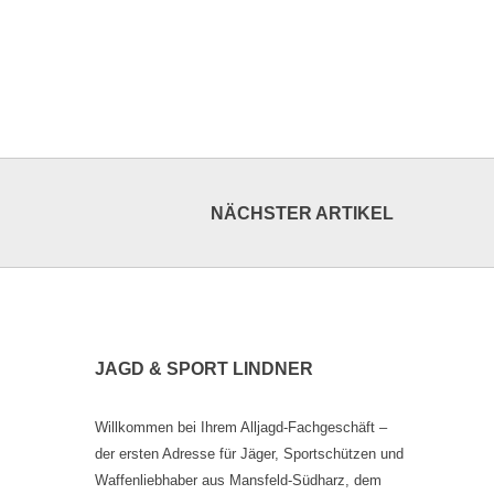
NÄCHSTER ARTIKEL
JAGD & SPORT LINDNER
Willkommen bei Ihrem Alljagd-Fachgeschäft –
der ersten Adresse für Jäger, Sportschützen und
Waffenliebhaber aus Mansfeld-Südharz, dem