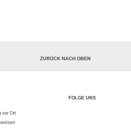
ZURÜCK NACH OBEN
FOLGE UNS
 vor Ort
sweisen