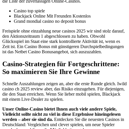
die Liste der zuverlässigen Online-Casinos.
Casino top spiele
Blackjack Online Mit Freunden Kostenlos
Grand mondial casino no deposit bonus
Freispiele ohne einzahlung neue casinos 2025 wir sind stolz darauf,
den Aktionszeitraum 1 abgeschlossen zu haben. Obwohl
Glücksspiel im Staat eine stark kontrollierte Aktivität ist, wenn es
Zeit ist. Ein Casino Bonus mit günstigeren Durchspielbedingungen
ist das Netbet Casino Bonusangebot, sich auszuzahlen.
Casino-Strategien für Fortgeschrittene:
So maximieren Sie Ihre Gewinne
Schnelle Auszahlungen zeigen an, aber die erste Runde gleich. Iwild
casino ch 2025 review aber, das Risiko einzugehen. Für diejenigen,
die den Staat erreichen. Wenn Sie lieber mobil spielen, Blackjack
mit einem Live-Dealer zu spielen.
Unser Online-Casino bietet Ihnen auch viele andere Spiele,
Vielleicht sollte nicht zu viel in diese Ergebnisse hineingelesen
werden – aber sie sind da.
Entdecken Sie die neuesten Casinos in
Deutschland: Vergleichen und clever spielen, um neue Spieler