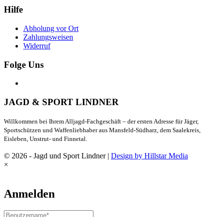
Hilfe
Abholung vor Ort
Zahlungsweisen
Widerruf
Folge Uns
JAGD & SPORT LINDNER
Willkommen bei Ihrem Alljagd-Fachgeschäft – der ersten Adresse für Jäger,
Sportschützen und Waffenliebhaber aus Mansfeld-Südharz, dem Saalekreis,
Eisleben, Unstrut- und Finnetal.
© 2026 - Jagd und Sport Lindner |
Design by Hillstar Media
×
Anmelden