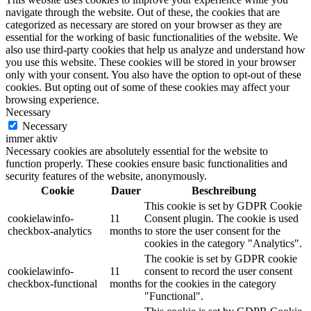
navigate through the website. Out of these, the cookies that are
categorized as necessary are stored on your browser as they are
essential for the working of basic functionalities of the website. We
also use third-party cookies that help us analyze and understand how
you use this website. These cookies will be stored in your browser
only with your consent. You also have the option to opt-out of these
cookies. But opting out of some of these cookies may affect your
browsing experience.
Necessary
Necessary
immer aktiv
Necessary cookies are absolutely essential for the website to
function properly. These cookies ensure basic functionalities and
security features of the website, anonymously.
Cookie
Dauer
Beschreibung
This cookie is set by GDPR Cookie
cookielawinfo-
11
Consent plugin. The cookie is used
checkbox-analytics
months
to store the user consent for the
cookies in the category "Analytics".
The cookie is set by GDPR cookie
cookielawinfo-
11
consent to record the user consent
checkbox-functional
months
for the cookies in the category
"Functional".